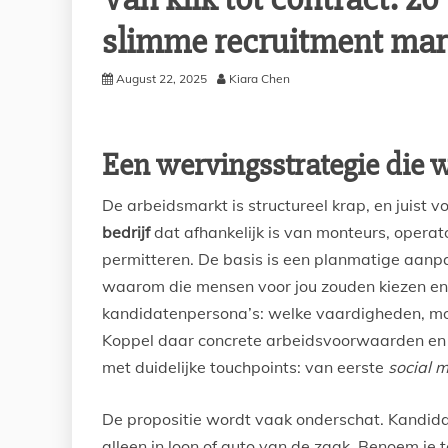
slimme recruitment mar
August 22, 2025
Kiara Chen
Een wervingsstrategie die w
De arbeidsmarkt is structureel krap, en juist v
bedrijf
dat afhankelijk is van monteurs, opera
permitteren. De basis is een planmatige aan
waarom die mensen voor jou zouden kiezen en 
kandidatenpersona’s: welke vaardigheden, mot
Koppel daar concrete arbeidsvoorwaarden en 
met duidelijke touchpoints: van eerste
social 
De propositie wordt vaak onderschat. Kandidat
alleen in loon of auto van de zaak. Benoem je 