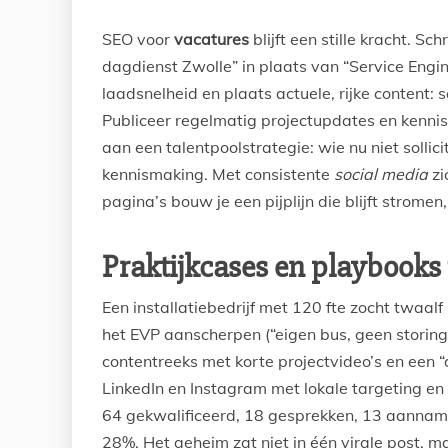
SEO voor
vacatures
blijft een stille kracht. Sc
dagdienst Zwolle” in plaats van “Service Engin
laadsnelheid en plaats actuele, rijke content: 
Publiceer regelmatig projectupdates en kennis
aan een talentpoolstrategie: wie nu niet sollici
kennismaking. Met consistente
social media
zi
pagina’s bouw je een pijplijn die blijft stromen
Praktijkcases en playbooks 
Een installatiebedrijf met 120 fte zocht twaa
het EVP aanscherpen (“eigen bus, geen storin
contentreeks met korte projectvideo’s en een 
LinkedIn en Instagram met lokale targeting en
64 gekwalificeerd, 18 gesprekken, 13 aanname
28%. Het geheim zat niet in één virale post, ma