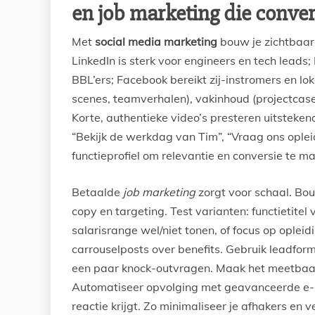
en job marketing die conver
Met
social media marketing
bouw je zichtbaar
LinkedIn is sterk voor engineers en tech lead
BBL’ers; Facebook bereikt zij-instromers en loka
scenes, teamverhalen), vakinhoud (projectcases,
Korte, authentieke video’s presteren uitstekend
“Bekijk de werkdag van Tim”, “Vraag ons ople
functieprofiel om relevantie en conversie te m
Betaalde
job marketing
zorgt voor schaal. Bo
copy en targeting. Test varianten: functietite
salarisrange wel/niet tonen, of focus op oplei
carrouselposts over benefits. Gebruik leadform
een paar knock-outvragen. Maak het meetbaar:
Automatiseer opvolging met geavanceerde e-ma
reactie krijgt. Zo minimaliseer je afhakers en 