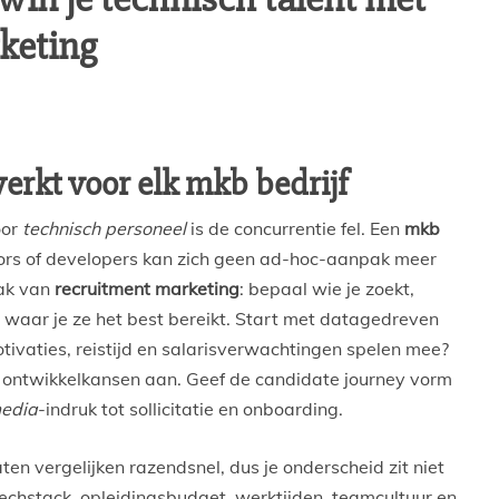
keting
erkt voor elk mkb bedrijf
oor
technisch personeel
is de concurrentie fel. Een
mkb
tors of developers kan zich geen ad-hoc-aanpak meer
pak van
recruitment marketing
: bepaal wie je zoekt,
waar je ze het best bereikt. Start met datagedreven
ivaties, reistijd en salarisverwachtingen spelen mee?
ontwikkelkansen aan. Geef de candidate journey vorm
media
-indruk tot sollicitatie en onboarding.
en vergelijken razendsnel, dus je onderscheid zit niet
techstack, opleidingsbudget, werktijden, teamcultuur en