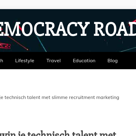
EMOCRACY RO
th
Lifestyle
Travel
Education
Blog
n je technisch talent met slimme recruitment marketing
 win je technisch talent met