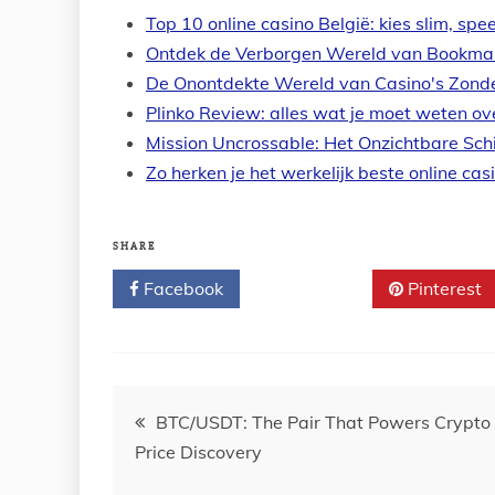
Top 10 online casino België: kies slim, spee
Ontdek de Verborgen Wereld van Bookma
De Onontdekte Wereld van Casino's Zon
Plinko Review: alles wat je moet weten ov
Mission Uncrossable: Het Onzichtbare Sch
Zo herken je het werkelijk beste online ca
SHARE
Facebook
Twitter
Pinterest
Post
BTC/USDT: The Pair That Powers Crypto
Price Discovery
navigation