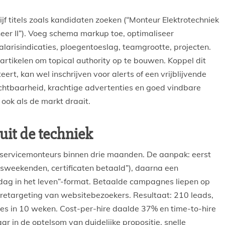
hrijf titels zoals kandidaten zoeken (“Monteur Elektrotechniek
eer II”). Voeg schema markup toe, optimaliseer
salarisindicaties, ploegentoeslag, teamgrootte, projecten.
artikelen om topical authority op te bouwen. Koppel dit
teert, kan wel inschrijven voor alerts of een vrijblijvende
chtbaarheid, krachtige advertenties en goed vindbare
, ook als de markt draait.
uit de techniek
lf servicemonteurs binnen drie maanden. De aanpak: eerst
gsweekenden, certificaten betaald”), daarna een
“dag in het leven”-format. Betaalde campagnes liepen op
 retargeting van websitebezoekers. Resultaat: 210 leads,
s in 10 weken. Cost-per-hire daalde 37% en time-to-hire
ar in de optelsom van duidelijke propositie, snelle