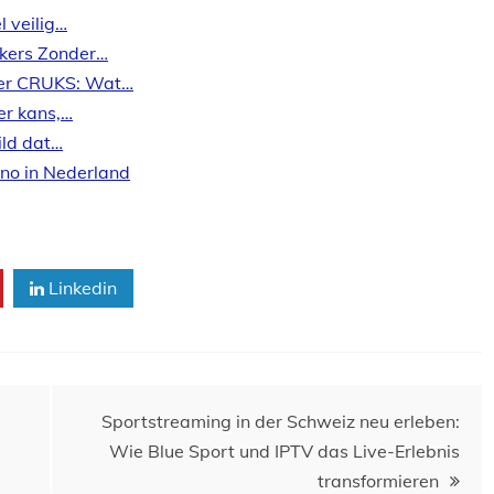
l veilig…
kers Zonder…
der CRUKS: Wat…
er kans,…
ild dat…
sino in Nederland
Linkedin
Sportstreaming in der Schweiz neu erleben:
Wie Blue Sport und IPTV das Live-Erlebnis
transformieren