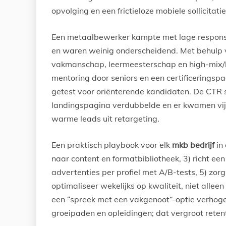
opvolging en een frictieloze mobiele sollicitatie
Een metaalbewerker kampte met lage respons 
en waren weinig onderscheidend. Met behulp
vakmanschap, leermeesterschap en high-mix/l
mentoring door seniors en een certificeringsp
getest voor oriënterende kandidaten. De CTR 
landingspagina verdubbelde en er kwamen vijf
warme leads uit retargeting.
Een praktisch playbook voor elk
mkb bedrijf
in 
naar content en formatbibliotheek, 3) richt een
advertenties per profiel met A/B-tests, 5) zor
optimaliseer wekelijks op kwaliteit, niet alleen
een “spreek met een vakgenoot”-optie verhogen 
groeipaden en opleidingen; dat vergroot retent