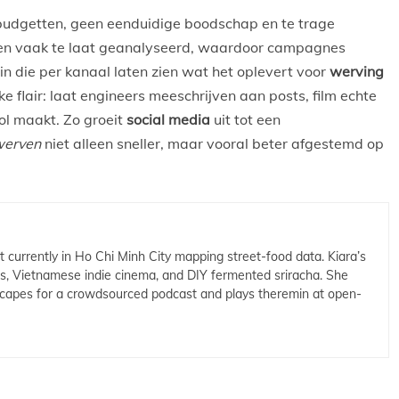
budgetten, geen eenduidige boodschap en te trage
ten vaak te laat geanalyseerd, waardoor campagnes
n die per kanaal laten zien wat het oplevert voor
werving
e flair: laat engineers meeschrijven aan posts, film echte
ol maakt. Zo groeit
social media
uit tot een
werven
niet alleen sneller, maar vooral beter afgestemd op
t currently in Ho Chi Minh City mapping street-food data. Kiara’s
cs, Vietnamese indie cinema, and DIY fermented sriracha. She
capes for a crowdsourced podcast and plays theremin at open-