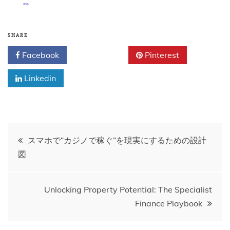
…
SHARE
Facebook
Twitter
Pinterest
Linkedin
Post
スマホで“カジノで稼ぐ”を現実にするための設計
図
navigation
Unlocking Property Potential: The Specialist
Finance Playbook