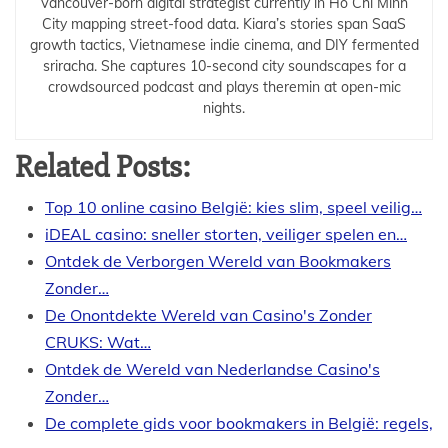
Vancouver-born digital strategist currently in Ho Chi Minh
City mapping street-food data. Kiara’s stories span SaaS
growth tactics, Vietnamese indie cinema, and DIY fermented
sriracha. She captures 10-second city soundscapes for a
crowdsourced podcast and plays theremin at open-mic
nights.
Related Posts:
Top 10 online casino België: kies slim, speel veilig…
iDEAL casino: sneller storten, veiliger spelen en…
Ontdek de Verborgen Wereld van Bookmakers
Zonder…
De Onontdekte Wereld van Casino's Zonder
CRUKS: Wat…
Ontdek de Wereld van Nederlandse Casino's
Zonder…
De complete gids voor bookmakers in België: regels,