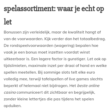
spelassortiment: waar je echt op
let
Bonussen zijn verleidelijk, maar de kwaliteit hangt af
van de voorwaarden. Kijk verder dan het totaalbedrag.
De rondspeelvoorwaarden (wagering) bepalen hoe
vaak je een bonus moet inzetten voordat winst
uitkeerbaar is. Een lagere factor is gunstiger. Let ook op
tijdslimieten, maximale inzet per draai of hand en welke
spellen meetellen. Bij sommige slots telt elke euro
volledig mee, terwijl tafelspellen of live games slechts
beperkt of helemaal niet bijdragen. Het
beste online
casino
communiceert dit zichtbaar en begrijpelijk,
zonder kleine lettertjes die pas tijdens het spelen
opduiken.