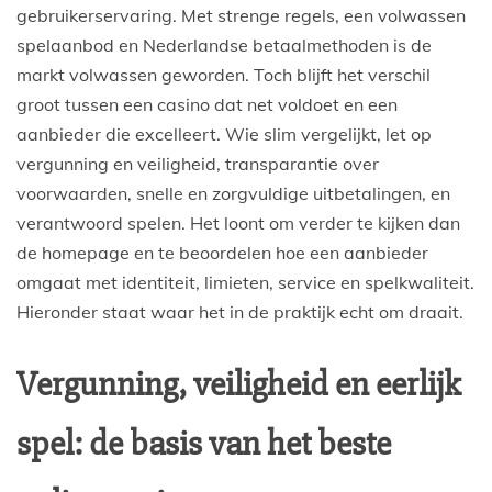
gebruikerservaring. Met strenge regels, een volwassen
spelaanbod en Nederlandse betaalmethoden is de
markt volwassen geworden. Toch blijft het verschil
groot tussen een casino dat net voldoet en een
aanbieder die excelleert. Wie slim vergelijkt, let op
vergunning en veiligheid, transparantie over
voorwaarden, snelle en zorgvuldige uitbetalingen, en
verantwoord spelen. Het loont om verder te kijken dan
de homepage en te beoordelen hoe een aanbieder
omgaat met identiteit, limieten, service en spelkwaliteit.
Hieronder staat waar het in de praktijk echt om draait.
Vergunning, veiligheid en eerlijk
spel: de basis van het beste