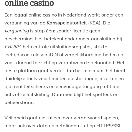
online casino
Een legaal online casino in Nederland werkt onder een
vergunning van de
Kansspelautoriteit
(KSA). Die
vergunning
is stap één: zonder licentie geen
bescherming. Het betekent onder meer aansluiting bij
CRUKS
, het centrale uitsluitingsregister, strikte
leeftijdscontrole via iDIN of vergelijkbare methoden en
voortdurend toezicht op verantwoord spelaanbod. Het
beste platform gaat verder dan het minimum: het biedt
duidelijke tools voor limieten op stortingen, inzetten en
tijd, realiteitschecks en eenvoudige toegang tot time-
outs of zelfuitsluiting. Daarmee blijft het spel leuk en
beheersbaar.
Veiligheid gaat niet alleen over verantwoord spelen,
maar ook over data en betalingen. Let op HTTPS/SSL-