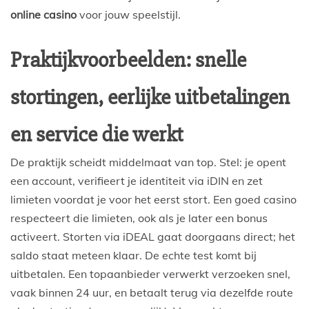
online casino
voor jouw speelstijl.
Praktijkvoorbeelden: snelle
stortingen, eerlijke uitbetalingen
en service die werkt
De praktijk scheidt middelmaat van top. Stel: je opent
een account, verifieert je identiteit via iDIN en zet
limieten voordat je voor het eerst stort. Een goed casino
respecteert die limieten, ook als je later een bonus
activeert. Storten via iDEAL gaat doorgaans direct; het
saldo staat meteen klaar. De echte test komt bij
uitbetalen. Een topaanbieder verwerkt verzoeken snel,
vaak binnen 24 uur, en betaalt terug via dezelfde route