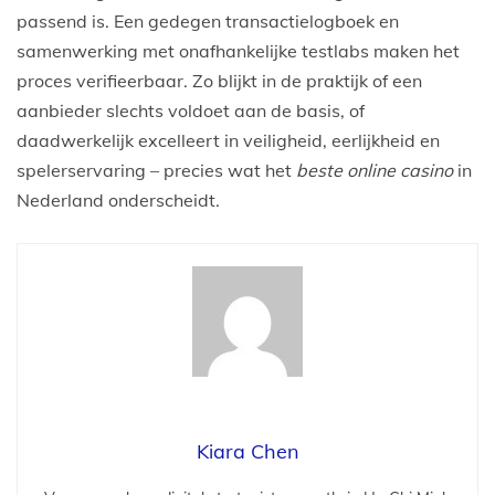
passend is. Een gedegen transactielogboek en
samenwerking met onafhankelijke testlabs maken het
proces verifieerbaar. Zo blijkt in de praktijk of een
aanbieder slechts voldoet aan de basis, of
daadwerkelijk excelleert in veiligheid, eerlijkheid en
spelerservaring – precies wat het
beste online casino
in
Nederland onderscheidt.
Kiara Chen