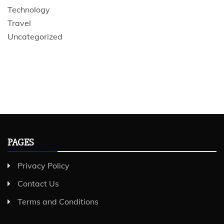
Technology
Travel
Uncategorized
PAGES
Privacy Policy
Contact Us
Terms and Conditions