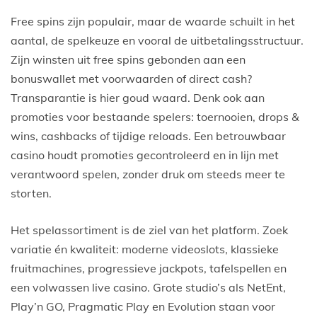
Free spins zijn populair, maar de waarde schuilt in het
aantal, de spelkeuze en vooral de uitbetalingsstructuur.
Zijn winsten uit free spins gebonden aan een
bonuswallet met voorwaarden of direct cash?
Transparantie is hier goud waard. Denk ook aan
promoties voor bestaande spelers: toernooien, drops &
wins, cashbacks of tijdige reloads. Een betrouwbaar
casino houdt promoties gecontroleerd en in lijn met
verantwoord spelen, zonder druk om steeds meer te
storten.
Het spelassortiment is de ziel van het platform. Zoek
variatie én kwaliteit: moderne videoslots, klassieke
fruitmachines, progressieve jackpots, tafelspellen en
een volwassen live casino. Grote studio’s als NetEnt,
Play’n GO, Pragmatic Play en Evolution staan voor