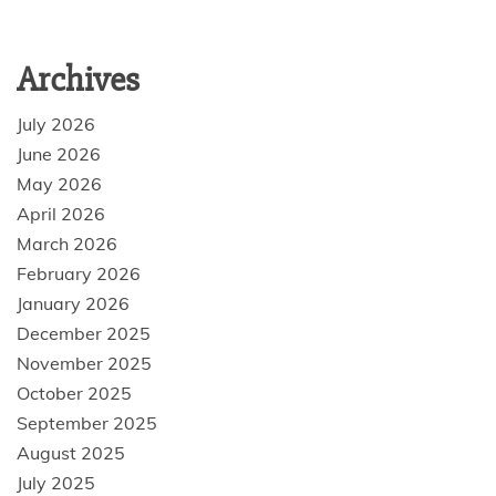
Archives
July 2026
June 2026
May 2026
April 2026
March 2026
February 2026
January 2026
December 2025
November 2025
October 2025
September 2025
August 2025
July 2025