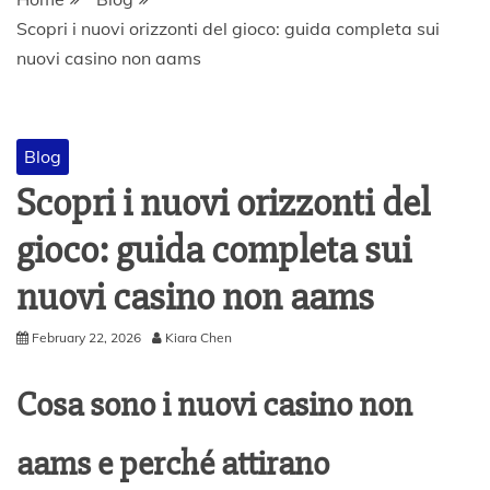
Scopri i nuovi orizzonti del gioco: guida completa sui
nuovi casino non aams
Blog
Scopri i nuovi orizzonti del
gioco: guida completa sui
nuovi casino non aams
February 22, 2026
Kiara Chen
Cosa sono i nuovi casino non
aams e perché attirano