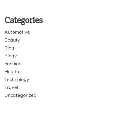
Categories
Automotive
Beauty
Blog
Blogv
Fashion
Health
Technology
Travel
Uncategorized