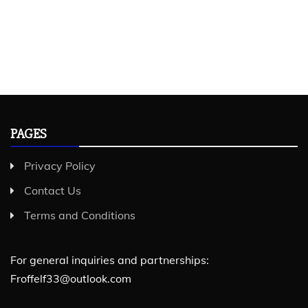
PAGES
Privacy Policy
Contact Us
Terms and Conditions
For general inquiries and partnerships:
Froffelf33@outlook.com