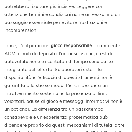
potrebbero risultare più incisive. Leggere con
attenzione termini e condizioni non è un vezzo, ma un
passaggio essenziale per evitare frustrazioni e
incomprensioni.
Infine, c’è il piano del
gioco responsabile
. In ambiente
ADM, i limiti di deposito, l’autoesclusione, i test di
autovalutazione e i contatori di tempo sono parte
integrante dell’offerta. Su operatori esteri, la
disponibilità e l’efficacia di questi strumenti non è
garantita allo stesso modo. Per chi desidera un
intrattenimento sostenibile, la presenza di limiti
volontari, pause di gioco e messaggi informativi non è
un optional. La differenza tra un passatempo
consapevole e un’esperienza problematica può
dipendere proprio da questi meccanismi di tutela, oltre