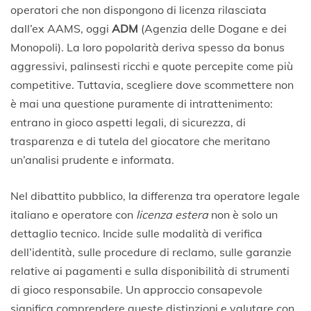
operatori che non dispongono di licenza rilasciata
dall’ex AAMS, oggi
ADM
(Agenzia delle Dogane e dei
Monopoli). La loro popolarità deriva spesso da bonus
aggressivi, palinsesti ricchi e quote percepite come più
competitive. Tuttavia, scegliere dove scommettere non
è mai una questione puramente di intrattenimento:
entrano in gioco aspetti legali, di sicurezza, di
trasparenza e di tutela del giocatore che meritano
un’analisi prudente e informata.
Nel dibattito pubblico, la differenza tra operatore legale
italiano e operatore con
licenza estera
non è solo un
dettaglio tecnico. Incide sulle modalità di verifica
dell’identità, sulle procedure di reclamo, sulle garanzie
relative ai pagamenti e sulla disponibilità di strumenti
di gioco responsabile. Un approccio consapevole
significa comprendere queste distinzioni e valutare con