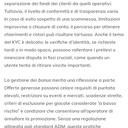
separazione dei fondi dei clienti da quelli operativi.
Tuttavia, il livello di conformità e di trasparenza varia.
In caso di esito sospetto di una scommessa, limitazioni
improvvise o chiusure di conto, il percorso per ottenere
chiarimenti e ristori può risultare tortuoso. Anche il tema
del KYC è delicato: le verifiche d’identità, se richieste
tardi o in modo opaco, possono rallentare i prelievi o
innescare dispute in fasi cruciali, come quando un
utente tenta di ritirare vincite importanti.
La gestione dei
bonus
merita una riflessione a parte.
Offerte generose possono celare requisiti di puntata
elevati, restrizioni su eventi e mercati, scadenze strette,
criteri di esclusione per giocate considerate “a basso
rischio” e condizioni che consentono all’operatore di
annullare la promozione. Senza una regolazione
allineata agli standard ADM, queste pratiche