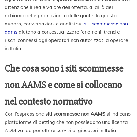
attenzione il reale valore dell’offerta, al di là del
richiamo delle promozioni o delle quote. In questo
quadro, conversazioni e analisi sui
siti scommesse non
aams
aiutano a contestualizzare fenomeni, trend e
rischi connessi agli operatori non autorizzati a operare
in Italia.
Che cosa sono i siti scommesse
non AAMS e come si collocano
nel contesto normativo
Con l’espressione
siti scommesse non AAMS
si indicano
piattaforme di betting che non possiedono una licenza
ADM valida per offrire servizi ai giocatori in Italia.