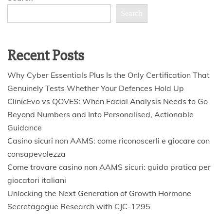
Search
Recent Posts
Why Cyber Essentials Plus Is the Only Certification That
Genuinely Tests Whether Your Defences Hold Up
ClinicEvo vs QOVES: When Facial Analysis Needs to Go
Beyond Numbers and Into Personalised, Actionable
Guidance
Casino sicuri non AAMS: come riconoscerli e giocare con
consapevolezza
Come trovare casino non AAMS sicuri: guida pratica per
giocatori italiani
Unlocking the Next Generation of Growth Hormone
Secretagogue Research with CJC-1295