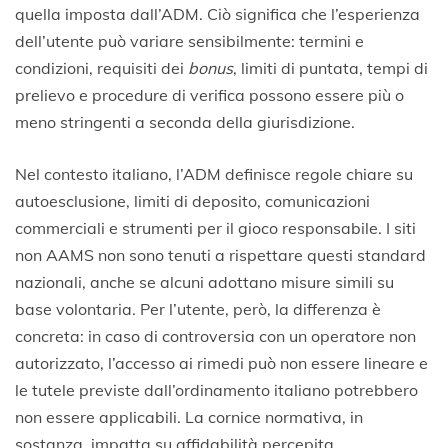
quella imposta dall’ADM. Ciò significa che l’esperienza
dell’utente può variare sensibilmente: termini e
condizioni, requisiti dei
bonus
, limiti di puntata, tempi di
prelievo e procedure di verifica possono essere più o
meno stringenti a seconda della giurisdizione.
Nel contesto italiano, l’ADM definisce regole chiare su
autoesclusione, limiti di deposito, comunicazioni
commerciali e strumenti per il gioco responsabile. I siti
non AAMS non sono tenuti a rispettare questi standard
nazionali, anche se alcuni adottano misure simili su
base volontaria. Per l’utente, però, la differenza è
concreta: in caso di controversia con un operatore non
autorizzato, l’accesso ai rimedi può non essere lineare e
le tutele previste dall’ordinamento italiano potrebbero
non essere applicabili. La cornice normativa, in
sostanza, impatta su affidabilità percepita,