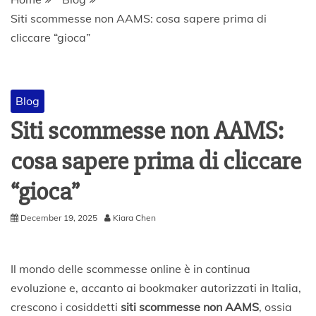
Siti scommesse non AAMS: cosa sapere prima di
cliccare “gioca”
Blog
Siti scommesse non AAMS:
cosa sapere prima di cliccare
“gioca”
December 19, 2025
Kiara Chen
Il mondo delle scommesse online è in continua
evoluzione e, accanto ai bookmaker autorizzati in Italia,
crescono i cosiddetti
siti scommesse non AAMS
, ossia