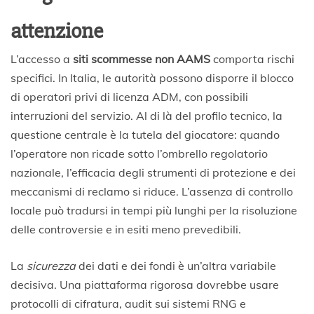
attenzione
L’accesso a
siti scommesse non AAMS
comporta rischi
specifici. In Italia, le autorità possono disporre il blocco
di operatori privi di licenza ADM, con possibili
interruzioni del servizio. Al di là del profilo tecnico, la
questione centrale è la tutela del giocatore: quando
l’operatore non ricade sotto l’ombrello regolatorio
nazionale, l’efficacia degli strumenti di protezione e dei
meccanismi di reclamo si riduce. L’assenza di controllo
locale può tradursi in tempi più lunghi per la risoluzione
delle controversie e in esiti meno prevedibili.
La
sicurezza
dei dati e dei fondi è un’altra variabile
decisiva. Una piattaforma rigorosa dovrebbe usare
protocolli di cifratura, audit sui sistemi RNG e