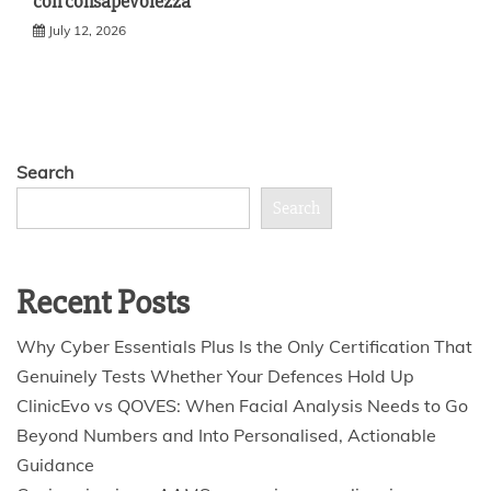
con consapevolezza
July 12, 2026
Search
Search
Recent Posts
Why Cyber Essentials Plus Is the Only Certification That
Genuinely Tests Whether Your Defences Hold Up
ClinicEvo vs QOVES: When Facial Analysis Needs to Go
Beyond Numbers and Into Personalised, Actionable
Guidance