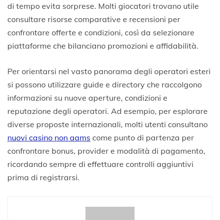
di tempo evita sorprese. Molti giocatori trovano utile
consultare risorse comparative e recensioni per
confrontare offerte e condizioni, così da selezionare
piattaforme che bilanciano promozioni e affidabilità.
Per orientarsi nel vasto panorama degli operatori esteri
si possono utilizzare guide e directory che raccolgono
informazioni su nuove aperture, condizioni e
reputazione degli operatori. Ad esempio, per esplorare
diverse proposte internazionali, molti utenti consultano
nuovi casino non aams
come punto di partenza per
confrontare bonus, provider e modalità di pagamento,
ricordando sempre di effettuare controlli aggiuntivi
prima di registrarsi.