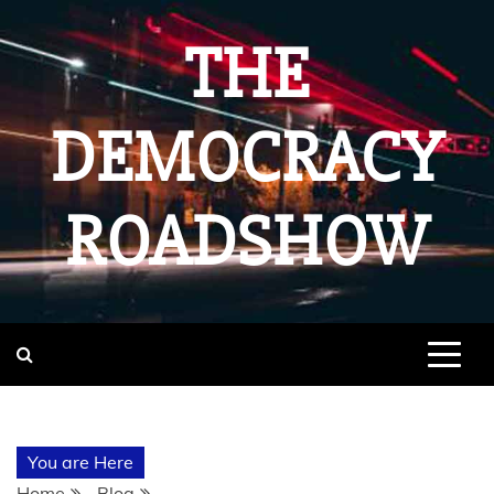
Skip
to
THE
content
DEMOCRACY
ROADSHOW
You are Here
Home
Blog