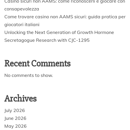
Casino sicuri non AAMS: come riconoscerli e giocare con
consapevolezza
Come trovare casino non AAMS sicuri: guida pratica per
giocatori italiani
Unlocking the Next Generation of Growth Hormone
Secretagogue Research with CJC-1295
Recent Comments
No comments to show.
Archives
July 2026
June 2026
May 2026