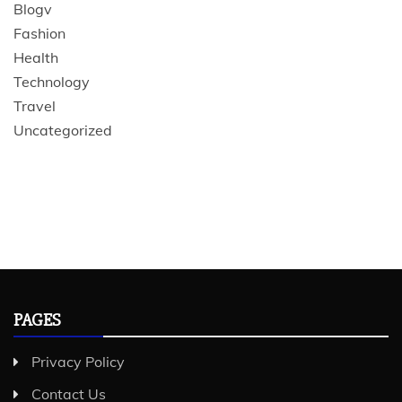
Blogv
Fashion
Health
Technology
Travel
Uncategorized
PAGES
Privacy Policy
Contact Us