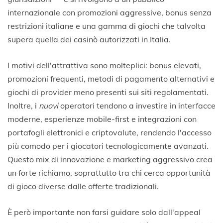
internazionale con promozioni aggressive, bonus senza
restrizioni italiane e una gamma di giochi che talvolta
supera quella dei casinò autorizzati in Italia.
I motivi dell'attrattiva sono molteplici: bonus elevati,
promozioni frequenti, metodi di pagamento alternativi e
giochi di provider meno presenti sui siti regolamentati.
Inoltre, i
nuovi
operatori tendono a investire in interfacce
moderne, esperienze mobile-first e integrazioni con
portafogli elettronici e criptovalute, rendendo l'accesso
più comodo per i giocatori tecnologicamente avanzati.
Questo mix di innovazione e marketing aggressivo crea
un forte richiamo, soprattutto tra chi cerca opportunità
di gioco diverse dalle offerte tradizionali.
È però importante non farsi guidare solo dall'appeal