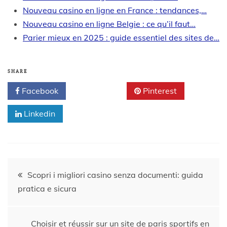
Nouveau casino en ligne en France : tendances,…
Nouveau casino en ligne Belgie : ce qu’il faut…
Parier mieux en 2025 : guide essentiel des sites de…
SHARE
Facebook
Twitter
Pinterest
Linkedin
Post
Scopri i migliori casino senza documenti: guida
pratica e sicura
navigation
Choisir et réussir sur un site de paris sportifs en