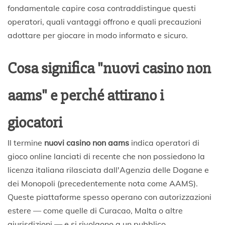
fondamentale capire cosa contraddistingue questi
operatori, quali vantaggi offrono e quali precauzioni
adottare per giocare in modo informato e sicuro.
Cosa significa "nuovi casino non
aams" e perché attirano i
giocatori
Il termine
nuovi casino non aams
indica operatori di
gioco online lanciati di recente che non possiedono la
licenza italiana rilasciata dall'Agenzia delle Dogane e
dei Monopoli (precedentemente nota come AAMS).
Queste piattaforme spesso operano con autorizzazioni
estere — come quelle di Curacao, Malta o altre
giurisdizioni — e si rivolgono a un pubblico