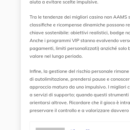
aiuta a evitare scelte impulsive.
Tra le tendenze dei migliori casino non AAMS s
classifiche e ricompense dinamiche possono re
chiave sostenibile: obiettivi realistici, badge n
Anche i programmi VIP stanno evolvendo verso be
pagamenti, limiti personalizzati) anziché solo
valore nel lungo periodo.
Infine, la gestione del rischio personale rimane
di autolimitazione, prendersi pause e conoscere
approccio maturo da uno impulsivo. I migliori 
a servizi di supporto; quando questi strumenti 
orientarsi altrove. Ricordare che il gioco è int
preservare il controllo e a valorizzare davvero