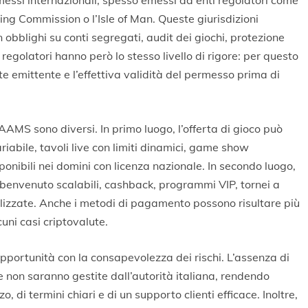
messi internazionali, spesso emessi da enti regolatori come
ng Commission o l’Isle of Man. Queste giurisdizioni
 obblighi su conti segregati, audit dei giochi, protezione
i regolatori hanno però lo stesso livello di rigore: per questo
nte emittente e l’effettiva validità del permesso prima di
n AAMS sono diversi. In primo luogo, l’offerta di gioco può
riabile, tavoli live con limiti dinamici, game show
ponibili nei domini con licenza nazionale. In secondo luogo,
i benvenuto scalabili, cashback, programmi VIP, tornei a
izzate. Anche i metodi di pagamento possono risultare più
cuni casi criptovalute.
opportunità con la consapevolezza dei rischi. L’assenza di
 non saranno gestite dall’autorità italiana, rendendo
 di termini chiari e di un supporto clienti efficace. Inoltre,