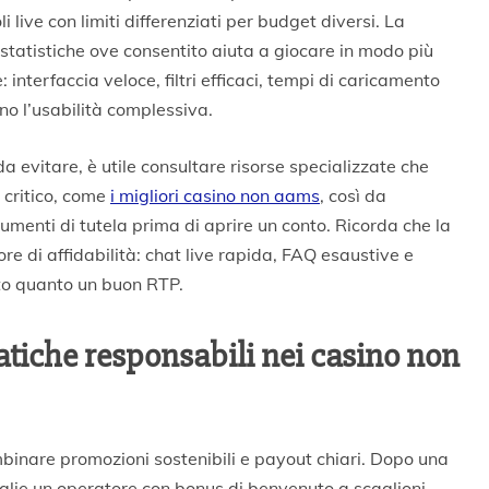
i live con limiti differenziati per budget diversi. La
statistiche ove consentito aiuta a giocare in modo più
 interfaccia veloce, filtri efficaci, tempi di caricamento
rano l’usabilità complessiva.
a evitare, è utile consultare risorse specializzate che
 critico, come
i migliori casino non aams
, così da
menti di tutela prima di aprire un conto. Ricorda che la
ore di affidabilità: chat live rapida, FAQ esaustive e
nto quanto un buon RTP.
atiche responsabili nei casino non
inare promozioni sostenibili e payout chiari. Dopo una
ceglie un operatore con bonus di benvenuto a scaglioni,