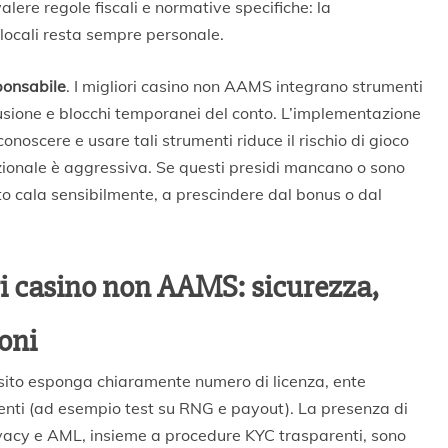
lere regole fiscali e normative specifiche: la
i locali resta sempre personale.
ponsabile
. I migliori casino non AAMS integrano strumenti
clusione e blocchi temporanei del conto. L’implementazione
noscere e usare tali strumenti riduce il rischio di gioco
zionale è aggressiva. Se questi presidi mancano o sono
 sito cala sensibilmente, a prescindere dal bonus o dal
ori casino non AAMS: sicurezza,
oni
 il sito esponga chiaramente numero di licenza, ente
endenti (ad esempio test su RNG e payout). La presenza di
ivacy e AML, insieme a procedure KYC trasparenti, sono