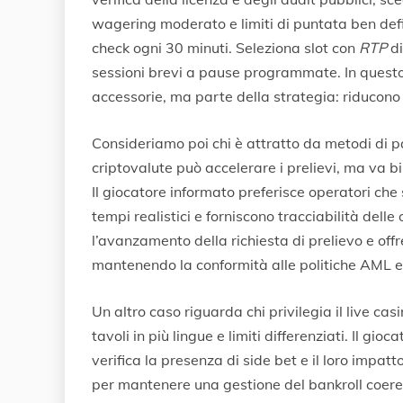
wagering moderato e limiti di puntata ben defini
check ogni 30 minuti. Seleziona slot con
RTP
di
sessioni brevi a pause programmate. In questo 
accessorie, ma parte della strategia: riducono i
Consideriamo poi chi è attratto da metodi di p
criptovalute può accelerare i prelievi, ma va bi
Il giocatore informato preferisce operatori ch
tempi realistici e forniscono tracciabilità delle
l’avanzamento della richiesta di prelievo e off
mantenendo la conformità alle politiche AML e
Un altro caso riguarda chi privilegia il live ca
tavoli in più lingue e limiti differenziati. Il g
verifica la presenza di side bet e il loro impatt
per mantenere una gestione del bankroll coerent