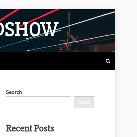
ADSHOW
Search
Search
Recent Posts