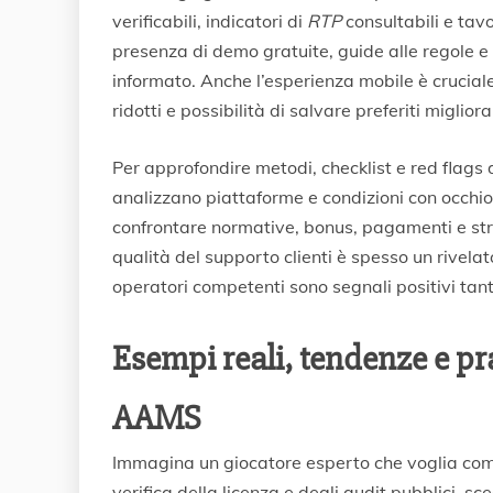
verificabili, indicatori di
RTP
consultabili e tavol
presenza di demo gratuite, guide alle regole e 
informato. Anche l’esperienza mobile è cruciale:
ridotti e possibilità di salvare preferiti miglio
Per approfondire metodi, checklist e red flags d
analizzano piattaforme e condizioni con occhio
confrontare normative, bonus, pagamenti e stru
qualità del supporto clienti è spesso un rivelat
operatori competenti sono segnali positivi ta
Esempi reali, tendenze e pr
AAMS
Immagina un giocatore esperto che voglia comb
verifica della licenza e degli audit pubblici, s