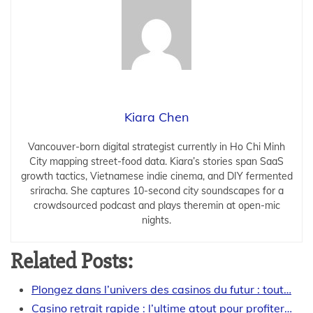
Kiara Chen
Vancouver-born digital strategist currently in Ho Chi Minh
City mapping street-food data. Kiara’s stories span SaaS
growth tactics, Vietnamese indie cinema, and DIY fermented
sriracha. She captures 10-second city soundscapes for a
crowdsourced podcast and plays theremin at open-mic
nights.
Related Posts:
Plongez dans l’univers des casinos du futur : tout…
Casino retrait rapide : l’ultime atout pour profiter…