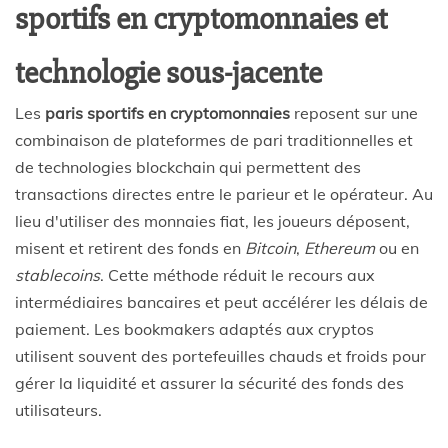
sportifs en cryptomonnaies et
technologie sous-jacente
Les
paris sportifs en cryptomonnaies
reposent sur une
combinaison de plateformes de pari traditionnelles et
de technologies blockchain qui permettent des
transactions directes entre le parieur et le opérateur. Au
lieu d'utiliser des monnaies fiat, les joueurs déposent,
misent et retirent des fonds en
Bitcoin
,
Ethereum
ou en
stablecoins
. Cette méthode réduit le recours aux
intermédiaires bancaires et peut accélérer les délais de
paiement. Les bookmakers adaptés aux cryptos
utilisent souvent des portefeuilles chauds et froids pour
gérer la liquidité et assurer la sécurité des fonds des
utilisateurs.