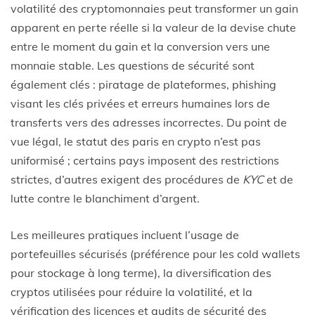
volatilité des cryptomonnaies peut transformer un gain
apparent en perte réelle si la valeur de la devise chute
entre le moment du gain et la conversion vers une
monnaie stable. Les questions de sécurité sont
également clés : piratage de plateformes, phishing
visant les clés privées et erreurs humaines lors de
transferts vers des adresses incorrectes. Du point de
vue légal, le statut des paris en crypto n’est pas
uniformisé ; certains pays imposent des restrictions
strictes, d’autres exigent des procédures de
KYC
et de
lutte contre le blanchiment d’argent.
Les meilleures pratiques incluent l’usage de
portefeuilles sécurisés (préférence pour les cold wallets
pour stockage à long terme), la diversification des
cryptos utilisées pour réduire la volatilité, et la
vérification des licences et audits de sécurité des