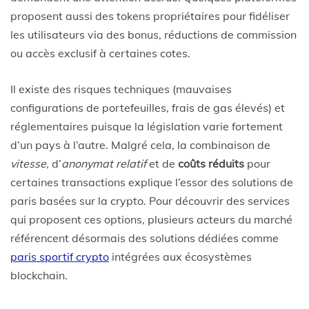
proposent aussi des tokens propriétaires pour fidéliser
les utilisateurs via des bonus, réductions de commission
ou accès exclusif à certaines cotes.
Il existe des risques techniques (mauvaises
configurations de portefeuilles, frais de gas élevés) et
réglementaires puisque la législation varie fortement
d’un pays à l’autre. Malgré cela, la combinaison de
vitesse
, d’
anonymat relatif
et de
coûts réduits
pour
certaines transactions explique l’essor des solutions de
paris basées sur la crypto. Pour découvrir des services
qui proposent ces options, plusieurs acteurs du marché
référencent désormais des solutions dédiées comme
paris sportif crypto
intégrées aux écosystèmes
blockchain.