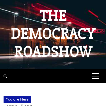
Skip
to
THE
content
DEMOCRACY
ROADSHOW
You are Here
Home
Blog