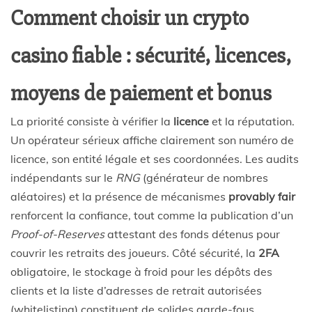
Comment choisir un crypto
casino fiable : sécurité, licences,
moyens de paiement et bonus
La priorité consiste à vérifier la
licence
et la réputation.
Un opérateur sérieux affiche clairement son numéro de
licence, son entité légale et ses coordonnées. Les audits
indépendants sur le
RNG
(générateur de nombres
aléatoires) et la présence de mécanismes
provably fair
renforcent la confiance, tout comme la publication d’un
Proof-of-Reserves
attestant des fonds détenus pour
couvrir les retraits des joueurs. Côté sécurité, la
2FA
obligatoire, le stockage à froid pour les dépôts des
clients et la liste d’adresses de retrait autorisées
(whitelisting) constituent de solides garde-fous.