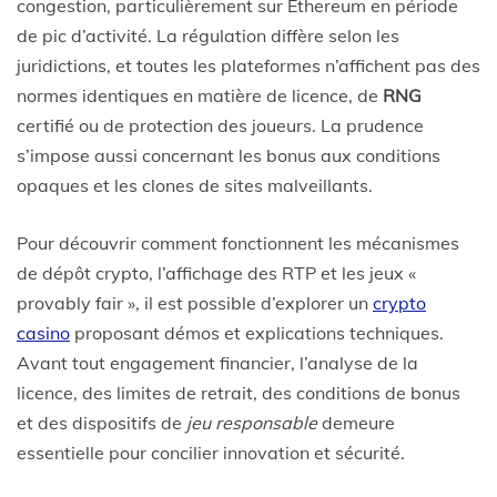
congestion, particulièrement sur Ethereum en période
de pic d’activité. La régulation diffère selon les
juridictions, et toutes les plateformes n’affichent pas des
normes identiques en matière de licence, de
RNG
certifié ou de protection des joueurs. La prudence
s’impose aussi concernant les bonus aux conditions
opaques et les clones de sites malveillants.
Pour découvrir comment fonctionnent les mécanismes
de dépôt crypto, l’affichage des RTP et les jeux «
provably fair », il est possible d’explorer un
crypto
casino
proposant démos et explications techniques.
Avant tout engagement financier, l’analyse de la
licence, des limites de retrait, des conditions de bonus
et des dispositifs de
jeu responsable
demeure
essentielle pour concilier innovation et sécurité.