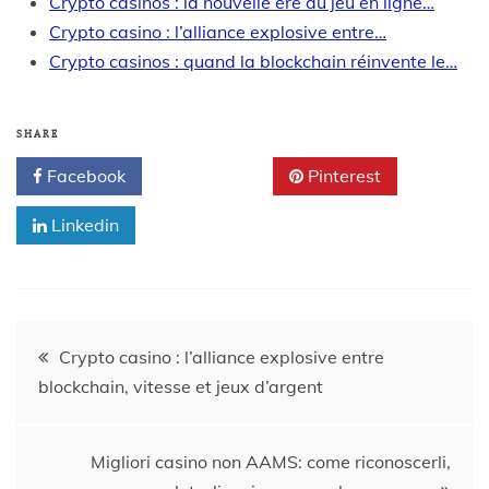
Crypto casinos : la nouvelle ère du jeu en ligne…
Crypto casino : l’alliance explosive entre…
Crypto casinos : quand la blockchain réinvente le…
SHARE
Facebook
Twitter
Pinterest
Linkedin
Post
Crypto casino : l’alliance explosive entre
blockchain, vitesse et jeux d’argent
navigation
Migliori casino non AAMS: come riconoscerli,