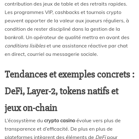
contribution des jeux de table et des retraits rapides.
Les programmes VIP, cashbacks et tournois crypto
peuvent apporter de la valeur aux joueurs réguliers, à
condition de rester discipliné dans la gestion de la
bankroll. Un opérateur de qualité mettra en avant des
conditions lisibles
et une assistance réactive par chat
en direct, courriel ou messagerie sociale.
Tendances et exemples concrets :
DeFi, Layer-2, tokens natifs et
jeux on-chain
L’écosystème du
crypto casino
évolue vers plus de
transparence et d’efficacité. De plus en plus de
plateformes intègrent des éléments de
DeFi
pour