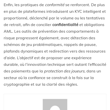
Enfin, les pratiques de
conformité
se renforcent. De plus
en plus de plateformes introduisent un KYC intelligent et
proportionné, déclenché par le volume ou les tentatives
de retrait, afin de concilier
confidentialité
et obligations
AML. Les outils de prévention des comportements à
risque progressent également, avec détection des
schémas de jeu problématiques, rappels de pause,
plafonds dynamiques et redirection vers des ressources
d’aide. L’objectif est de proposer une expérience
durable, où l’innovation technique sert autant l’efficacité
des paiements que la
protection des joueurs
, dans un
secteur où la confiance se construit à la fois sur la
cryptographie et sur la clarté des règles.