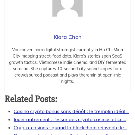
Kiara Chen
Vancouver-born digital strategist currently in Ho Chi Minh
City mapping street-food data. Kiara’s stories span SaaS
growth tactics, Vietnamese indie cinema, and DIY fermented
sriracha. She captures 10-second city soundscapes for a
crowdsourced podcast and plays theremin at open-mic
nights.
Related Posts:
Casino crypto bonus sans dépôt : le tremplin idéal…
Jouer autrement : l’essor des crypto casinos et ce…
Crypto-casinos : quand la blockchain réinvente le…