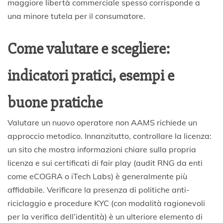
maggiore libertà commerciale spesso corrisponde a
una minore tutela per il consumatore.
Come valutare e scegliere:
indicatori pratici, esempi e
buone pratiche
Valutare un nuovo operatore non AAMS richiede un
approccio metodico. Innanzitutto, controllare la licenza:
un sito che mostra informazioni chiare sulla propria
licenza e sui certificati di fair play (audit RNG da enti
come eCOGRA o iTech Labs) è generalmente più
affidabile. Verificare la presenza di politiche anti-
riciclaggio e procedure KYC (con modalità ragionevoli
per la verifica dell’identità) è un ulteriore elemento di