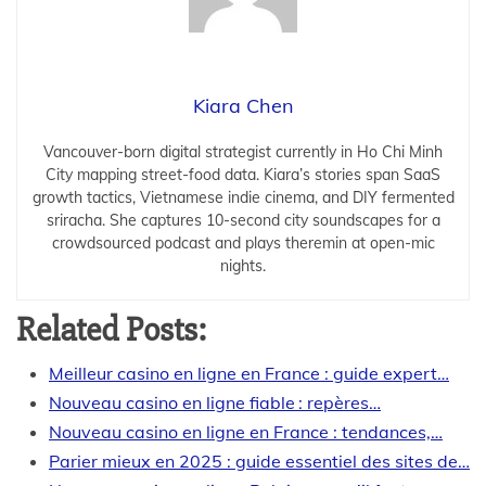
Kiara Chen
Vancouver-born digital strategist currently in Ho Chi Minh
City mapping street-food data. Kiara’s stories span SaaS
growth tactics, Vietnamese indie cinema, and DIY fermented
sriracha. She captures 10-second city soundscapes for a
crowdsourced podcast and plays theremin at open-mic
nights.
Related Posts:
Meilleur casino en ligne en France : guide expert…
Nouveau casino en ligne fiable : repères…
Nouveau casino en ligne en France : tendances,…
Parier mieux en 2025 : guide essentiel des sites de…