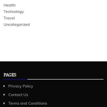
Health
Technology
Travel
Uncategorized
PAGES
Privacy Policy
Contact Us
Terms and Conditions