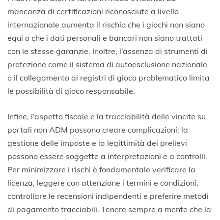
mancanza di certificazioni riconosciute a livello
internazionale aumenta il rischio che i giochi non siano
equi o che i dati personali e bancari non siano trattati
con le stesse garanzie. Inoltre, l’assenza di strumenti di
protezione come il sistema di autoesclusione nazionale
o il collegamento ai registri di gioco problematico limita
le possibilità di gioco responsabile.
Infine, l’aspetto fiscale e la tracciabilità delle vincite su
portali non ADM possono creare complicazioni: la
gestione delle imposte e la legittimità dei prelievi
possono essere soggette a interpretazioni e a controlli.
Per minimizzare i rischi è fondamentale verificare la
licenza, leggere con attenzione i termini e condizioni,
controllare le recensioni indipendenti e preferire metodi
di pagamento tracciabili. Tenere sempre a mente che la