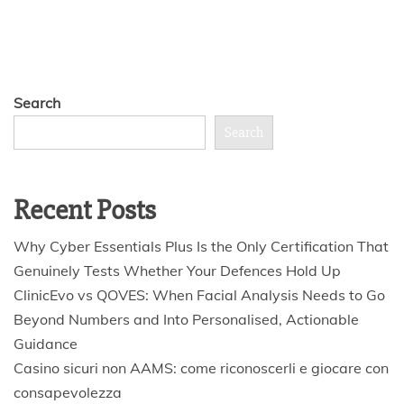
Search
Search
Recent Posts
Why Cyber Essentials Plus Is the Only Certification That
Genuinely Tests Whether Your Defences Hold Up
ClinicEvo vs QOVES: When Facial Analysis Needs to Go
Beyond Numbers and Into Personalised, Actionable
Guidance
Casino sicuri non AAMS: come riconoscerli e giocare con
consapevolezza