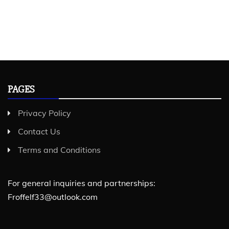
PAGES
Privacy Policy
Contact Us
Terms and Conditions
For general inquiries and partnerships:
Froffelf33@outlook.com