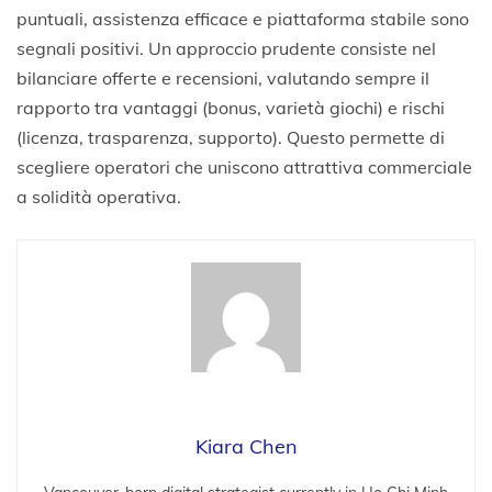
puntuali, assistenza efficace e piattaforma stabile sono
segnali positivi. Un approccio prudente consiste nel
bilanciare offerte e recensioni, valutando sempre il
rapporto tra vantaggi (bonus, varietà giochi) e rischi
(licenza, trasparenza, supporto). Questo permette di
scegliere operatori che uniscono attrattiva commerciale
a solidità operativa.
Kiara Chen