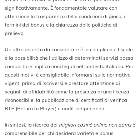
significativamente. È fondamentale valutare con
attenzione la trasparenza delle condizioni di gioco, i
termini dei bonus e la chiarezza delle politiche di
prelievo.
Un altro aspetto da considerare è la compliance fiscale
e la possibilità che l'utilizzo di determinati servizi possa
comportare implicazioni legali nel contesto italiano. Per
questi motivi è consigliabile informarsi sulle normative
vigenti prima di iscriversi e prestare attenzione ai
segnali di affidabilità come la presenza di una licenza
riconoscibile, la pubblicazione di certificati di verifica
RTP (Return to Player) e audit indipendenti.
In sintesi, la ricerca dei
migliori casinò online non aams
è
comprensibile per chi desidera varietà e bonus