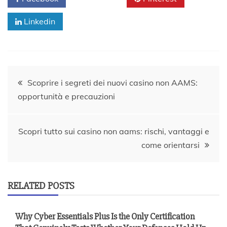
Linkedin
Post
Scoprire i segreti dei nuovi casino non AAMS:
opportunità e precauzioni
navigation
Scopri tutto sui casino non aams: rischi, vantaggi e
come orientarsi
RELATED POSTS
Why Cyber Essentials Plus Is the Only Certification