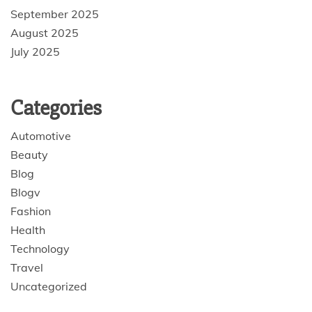
September 2025
August 2025
July 2025
Categories
Automotive
Beauty
Blog
Blogv
Fashion
Health
Technology
Travel
Uncategorized