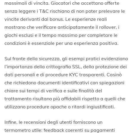
massimali di vincita. Giocatori che accettano offerte
senza leggere i T&C rischiano di non poter prelevare le
vincite derivanti dal bonus. Le esperienze reali
mostrano che verificare anticipatamente il rollover, i
giochi esclusi e il tempo massimo per completare le
condizioni è essenziale per una esperienza positiva.
Sul fronte della sicurezza, gli esempi pratici evidenziano
l’importanza della crittografia SSL, della protezione dei
dati personali e di procedure KYC trasparenti. Casinò
che richiedono documenti identificativi con spiegazioni
chiare sui tempi di verifica e sulle finalità del
trattamento risultano più affidabili rispetto a quelli che
utilizzano procedure opache o ritardi ingiustificati.
Infine, le recensioni degli utenti forniscono un
termometro utile: feedback coerenti su pagamenti