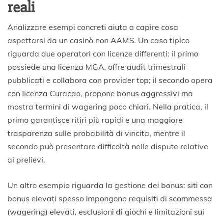
reali
Analizzare esempi concreti aiuta a capire cosa
aspettarsi da un casinò non AAMS. Un caso tipico
riguarda due operatori con licenze differenti: il primo
possiede una licenza MGA, offre audit trimestrali
pubblicati e collabora con provider top; il secondo opera
con licenza Curacao, propone bonus aggressivi ma
mostra termini di wagering poco chiari. Nella pratica, il
primo garantisce ritiri più rapidi e una maggiore
trasparenza sulle probabilità di vincita, mentre il
secondo può presentare difficoltà nelle dispute relative
ai prelievi.
Un altro esempio riguarda la gestione dei bonus: siti con
bonus elevati spesso impongono requisiti di scommessa
(wagering) elevati, esclusioni di giochi e limitazioni sui