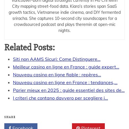
Vancouver-born digital strategist currently in Ho Chi Minh
City mapping street-food data. Kiara’s stories span SaaS
growth tactics, Vietnamese indie cinema, and DIY fermented
sriracha. She captures 10-second city soundscapes for a
crowdsourced podcast and plays theremin at open-mic
nights.
Related Posts:
Siti non AAMS Sicuri: Come Distinguere…
Meilleur casino en ligne en France : guide expert…
Nouveau casino en ligne fiable : repères…
Nouveau casino en ligne en France : tendances,…
Parier mieux en 2025 : guide essentiel des sites de…
I criteri che contano davvero per scegliere i…
SHARE
Facebook
Twitter
Pinterest