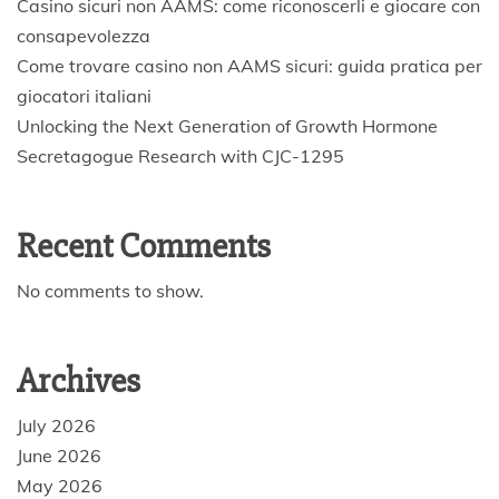
Casino sicuri non AAMS: come riconoscerli e giocare con
consapevolezza
Come trovare casino non AAMS sicuri: guida pratica per
giocatori italiani
Unlocking the Next Generation of Growth Hormone
Secretagogue Research with CJC-1295
Recent Comments
No comments to show.
Archives
July 2026
June 2026
May 2026