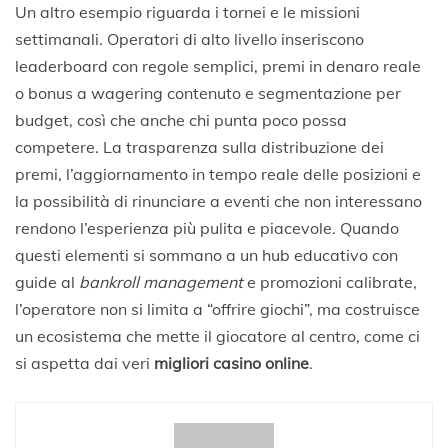
Un altro esempio riguarda i tornei e le missioni
settimanali. Operatori di alto livello inseriscono
leaderboard con regole semplici, premi in denaro reale
o bonus a wagering contenuto e segmentazione per
budget, così che anche chi punta poco possa
competere. La trasparenza sulla distribuzione dei
premi, l’aggiornamento in tempo reale delle posizioni e
la possibilità di rinunciare a eventi che non interessano
rendono l’esperienza più pulita e piacevole. Quando
questi elementi si sommano a un hub educativo con
guide al
bankroll management
e promozioni calibrate,
l’operatore non si limita a “offrire giochi”, ma costruisce
un ecosistema che mette il giocatore al centro, come ci
si aspetta dai veri
migliori casino online
.