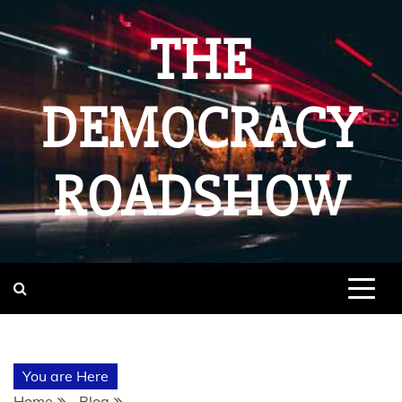
Skip
to
THE
content
DEMOCRACY
ROADSHOW
You are Here
Home
Blog