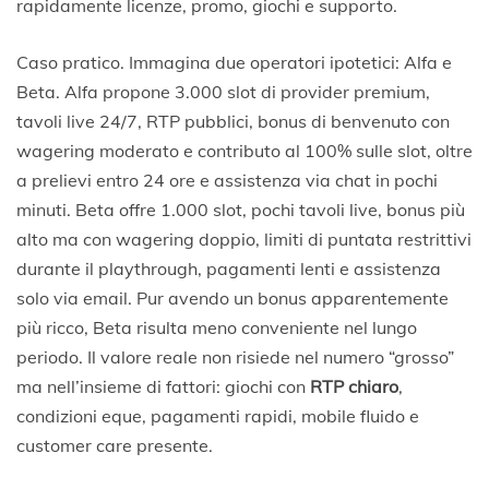
rapidamente licenze, promo, giochi e supporto.
Caso pratico. Immagina due operatori ipotetici: Alfa e
Beta. Alfa propone 3.000 slot di provider premium,
tavoli live 24/7, RTP pubblici, bonus di benvenuto con
wagering moderato e contributo al 100% sulle slot, oltre
a prelievi entro 24 ore e assistenza via chat in pochi
minuti. Beta offre 1.000 slot, pochi tavoli live, bonus più
alto ma con wagering doppio, limiti di puntata restrittivi
durante il playthrough, pagamenti lenti e assistenza
solo via email. Pur avendo un bonus apparentemente
più ricco, Beta risulta meno conveniente nel lungo
periodo. Il valore reale non risiede nel numero “grosso”
ma nell’insieme di fattori: giochi con
RTP chiaro
,
condizioni eque, pagamenti rapidi, mobile fluido e
customer care presente.