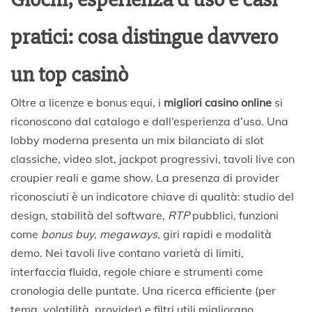
pratici: cosa distingue davvero
un top casinò
Oltre a licenze e bonus equi, i
migliori casino online
si
riconoscono dal catalogo e dall’esperienza d’uso. Una
lobby moderna presenta un mix bilanciato di slot
classiche, video slot, jackpot progressivi, tavoli live con
croupier reali e game show. La presenza di provider
riconosciuti è un indicatore chiave di qualità: studio del
design, stabilità del software,
RTP
pubblici, funzioni
come
bonus buy
,
megaways
, giri rapidi e modalità
demo. Nei tavoli live contano varietà di limiti,
interfaccia fluida, regole chiare e strumenti come
cronologia delle puntate. Una ricerca efficiente (per
tema, volatilità, provider) e filtri utili migliorano