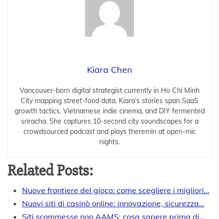
Kiara Chen
Vancouver-born digital strategist currently in Ho Chi Minh
City mapping street-food data. Kiara’s stories span SaaS
growth tactics, Vietnamese indie cinema, and DIY fermented
sriracha. She captures 10-second city soundscapes for a
crowdsourced podcast and plays theremin at open-mic
nights.
Related Posts:
Nuove frontiere del gioco: come scegliere i migliori…
Nuovi siti di casinò online: innovazione, sicurezza…
Siti scommesse non AAMS: cosa sapere prima di…