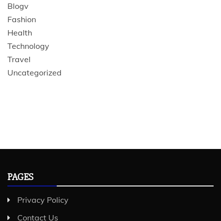
Blogv
Fashion
Health
Technology
Travel
Uncategorized
PAGES
Privacy Policy
Contact Us