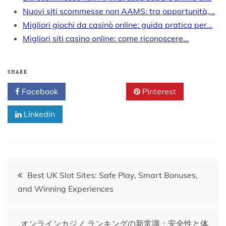
Nuovi siti scommesse non AAMS: tra opportunità,…
Migliori giochi da casinò online: guida pratica per…
Migliori siti casino online: come riconoscere…
SHARE
Facebook
Twitter
Pinterest
Linkedin
Post
Best UK Slot Sites: Safe Play, Smart Bonuses,
and Winning Experiences
navigation
オンラインカジノ ランキングの新常識：安全性と体