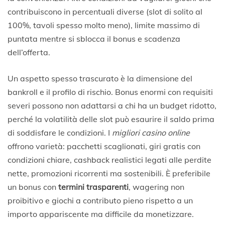
contribuiscono in percentuali diverse (slot di solito al
100%, tavoli spesso molto meno), limite massimo di
puntata mentre si sblocca il bonus e scadenza
dell’offerta.
Un aspetto spesso trascurato è la dimensione del
bankroll e il profilo di rischio. Bonus enormi con requisiti
severi possono non adattarsi a chi ha un budget ridotto,
perché la volatilità delle slot può esaurire il saldo prima
di soddisfare le condizioni. I
migliori casino online
offrono varietà: pacchetti scaglionati, giri gratis con
condizioni chiare, cashback realistici legati alle perdite
nette, promozioni ricorrenti ma sostenibili. È preferibile
un bonus con
termini trasparenti
, wagering non
proibitivo e giochi a contributo pieno rispetto a un
importo appariscente ma difficile da monetizzare.