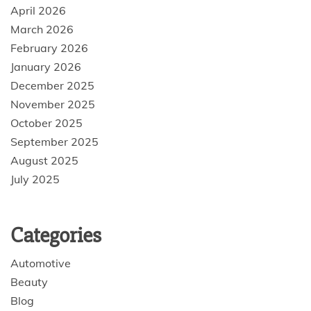
April 2026
March 2026
February 2026
January 2026
December 2025
November 2025
October 2025
September 2025
August 2025
July 2025
Categories
Automotive
Beauty
Blog