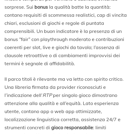
sorprese. Sui
bonus
la qualità batte la quantità:
contano requisiti di scommessa realistici, cap di vincita
chiari, esclusioni di giochi e regole di puntata
comprensibili. Un buon indicatore è la presenza di un
bonus “fair” con playthrough moderato e contribuzioni
coerenti per slot, live e giochi da tavolo; l’assenza di
clausole retroattive o di cambiamenti improvvisi dei
termini è segnale di affidabilità.
Il parco titoli è rilevante ma va letto con spirito critico.
Una libreria firmata da provider riconosciuti e
l’indicazione dell’
RTP
per singolo gioco dimostrano
attenzione alla qualità e all’equità. Lato esperienza
utente, contano app o web app ottimizzate,
localizzazione linguistica corretta, assistenza 24/7 e
strumenti concreti di
gioco responsabile
: limiti