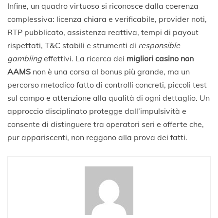
Infine, un quadro virtuoso si riconosce dalla coerenza
complessiva: licenza chiara e verificabile, provider noti,
RTP pubblicato, assistenza reattiva, tempi di payout
rispettati, T&C stabili e strumenti di
responsible
gambling
effettivi. La ricerca dei
migliori casino non
AAMS
non è una corsa al bonus più grande, ma un
percorso metodico fatto di controlli concreti, piccoli test
sul campo e attenzione alla qualità di ogni dettaglio. Un
approccio disciplinato protegge dall’impulsività e
consente di distinguere tra operatori seri e offerte che,
pur appariscenti, non reggono alla prova dei fatti.