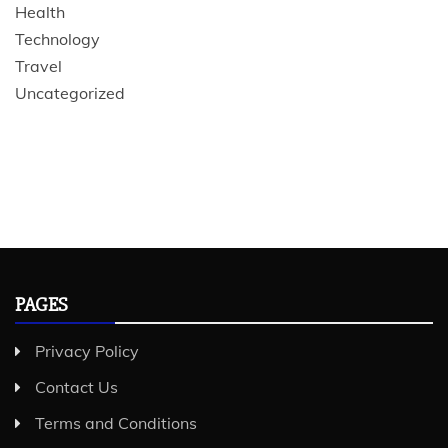
Health
Technology
Travel
Uncategorized
PAGES
Privacy Policy
Contact Us
Terms and Conditions