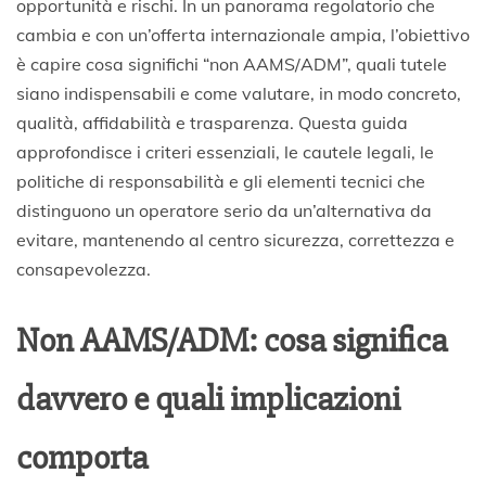
opportunità e rischi. In un panorama regolatorio che
cambia e con un’offerta internazionale ampia, l’obiettivo
è capire cosa significhi “non AAMS/ADM”, quali tutele
siano indispensabili e come valutare, in modo concreto,
qualità, affidabilità e trasparenza. Questa guida
approfondisce i criteri essenziali, le cautele legali, le
politiche di responsabilità e gli elementi tecnici che
distinguono un operatore serio da un’alternativa da
evitare, mantenendo al centro sicurezza, correttezza e
consapevolezza.
Non AAMS/ADM: cosa significa
davvero e quali implicazioni
comporta