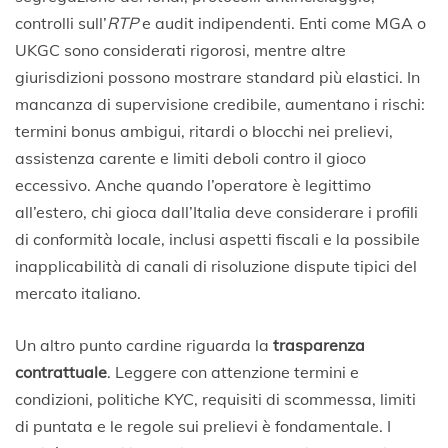
controlli sull’
RTP
e audit indipendenti. Enti come MGA o
UKGC sono considerati rigorosi, mentre altre
giurisdizioni possono mostrare standard più elastici. In
mancanza di supervisione credibile, aumentano i rischi:
termini bonus ambigui, ritardi o blocchi nei prelievi,
assistenza carente e limiti deboli contro il gioco
eccessivo. Anche quando l’operatore è legittimo
all’estero, chi gioca dall’Italia deve considerare i profili
di conformità locale, inclusi aspetti fiscali e la possibile
inapplicabilità di canali di risoluzione dispute tipici del
mercato italiano.
Un altro punto cardine riguarda la
trasparenza
contrattuale
. Leggere con attenzione termini e
condizioni, politiche KYC, requisiti di scommessa, limiti
di puntata e le regole sui prelievi è fondamentale. I