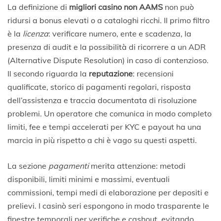
La definizione di
migliori casino non AAMS
non può
ridursi a bonus elevati o a cataloghi ricchi. Il primo filtro
è la
licenza
: verificare numero, ente e scadenza, la
presenza di audit e la possibilità di ricorrere a un ADR
(Alternative Dispute Resolution) in caso di contenzioso.
Il secondo riguarda la
reputazione
: recensioni
qualificate, storico di pagamenti regolari, risposta
dell’assistenza e traccia documentata di risoluzione
problemi. Un operatore che comunica in modo completo
limiti, fee e tempi accelerati per KYC e payout ha una
marcia in più rispetto a chi è vago su questi aspetti.
La sezione
pagamenti
merita attenzione: metodi
disponibili, limiti minimi e massimi, eventuali
commissioni, tempi medi di elaborazione per depositi e
prelievi. I casinò seri espongono in modo trasparente le
finestre temporali per verifiche e cashout, evitando