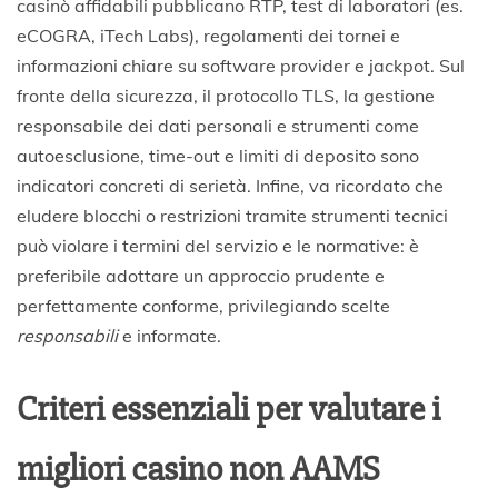
casinò affidabili pubblicano RTP, test di laboratori (es.
eCOGRA, iTech Labs), regolamenti dei tornei e
informazioni chiare su software provider e jackpot. Sul
fronte della sicurezza, il protocollo TLS, la gestione
responsabile dei dati personali e strumenti come
autoesclusione, time-out e limiti di deposito sono
indicatori concreti di serietà. Infine, va ricordato che
eludere blocchi o restrizioni tramite strumenti tecnici
può violare i termini del servizio e le normative: è
preferibile adottare un approccio prudente e
perfettamente conforme, privilegiando scelte
responsabili
e informate.
Criteri essenziali per valutare i
migliori casino non AAMS