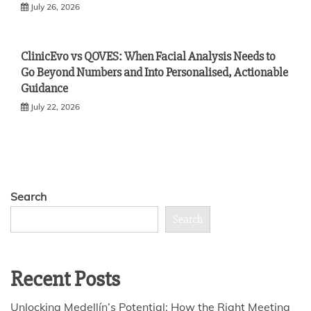
July 26, 2026
ClinicEvo vs QOVES: When Facial Analysis Needs to
Go Beyond Numbers and Into Personalised, Actionable
Guidance
July 22, 2026
Search
Search
Recent Posts
Unlocking Medellín’s Potential: How the Right Meeting