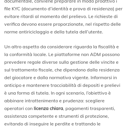
documentale, conviene preparare in modo proattivo i
file KYC (documento d’identità e prova di residenza) per
evitare ritardi al momento del prelievo. Le richieste di
verifica devono essere proporzionate, nel rispetto delle
norme antiriciclaggio e della tutela dell’utente.
Un altro aspetto da considerare riguarda la fiscalità e
la conformità locale. Le piattaforme non ADM possono
prevedere regole diverse sulla gestione delle vincite e
sul trattamento fiscale, che dipendono dalla residenza
del giocatore e dalla normativa vigente. Informarsi in
anticipo e mantenere tracciabilità di depositi e prelievi
è una forma di tutela. In ogni scenario, l’obiettivo è
abbinare intrattenimento e prudenza: scegliere
operatori con
licenza chiara
, pagamenti trasparenti,
assistenza competente e strumenti di protezione,
evitando di inseguire le perdite e trattando le