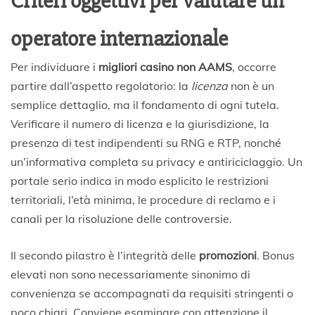
Criteri oggettivi per valutare un
operatore internazionale
Per individuare i
migliori casino non AAMS
, occorre
partire dall’aspetto regolatorio: la
licenza
non è un
semplice dettaglio, ma il fondamento di ogni tutela.
Verificare il numero di licenza e la giurisdizione, la
presenza di test indipendenti su RNG e RTP, nonché
un’informativa completa su privacy e antiriciclaggio. Un
portale serio indica in modo esplicito le restrizioni
territoriali, l’età minima, le procedure di reclamo e i
canali per la risoluzione delle controversie.
Il secondo pilastro è l’integrità delle
promozioni
. Bonus
elevati non sono necessariamente sinonimo di
convenienza se accompagnati da requisiti stringenti o
poco chiari. Conviene esaminare con attenzione il