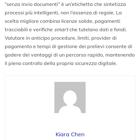
“senza invio documenti” è un’etichetta che sintetizza
processi più intelligenti, non l’assenza di regole. La
scelta migliore combina licenze solide, pagamenti
tracciabili e verifiche
smart
che tutelano dati e fondi.
Valutare in anticipo procedure, limiti, provider di
pagamento e tempi di gestione dei prelievi consente di
godere dei vantaggi di un percorso rapido, mantenendo
il pieno controllo della propria sicurezza digitale.
Kiara Chen