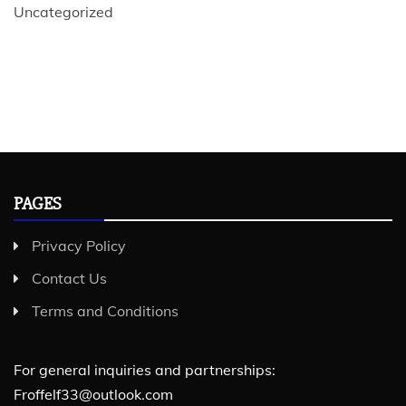
Uncategorized
PAGES
Privacy Policy
Contact Us
Terms and Conditions
For general inquiries and partnerships:
Froffelf33@outlook.com