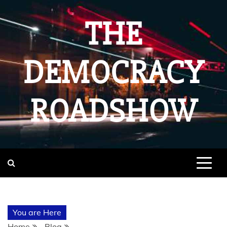
Skip
to
THE
content
DEMOCRACY
ROADSHOW
You are Here
Home
Blog