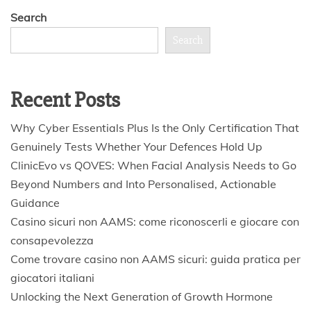
Search
Search
Recent Posts
Why Cyber Essentials Plus Is the Only Certification That
Genuinely Tests Whether Your Defences Hold Up
ClinicEvo vs QOVES: When Facial Analysis Needs to Go
Beyond Numbers and Into Personalised, Actionable
Guidance
Casino sicuri non AAMS: come riconoscerli e giocare con
consapevolezza
Come trovare casino non AAMS sicuri: guida pratica per
giocatori italiani
Unlocking the Next Generation of Growth Hormone