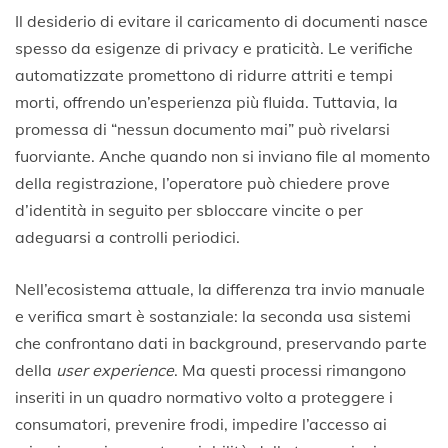
Il desiderio di evitare il caricamento di documenti nasce
spesso da esigenze di privacy e praticità. Le verifiche
automatizzate promettono di ridurre attriti e tempi
morti, offrendo un’esperienza più fluida. Tuttavia, la
promessa di “nessun documento mai” può rivelarsi
fuorviante. Anche quando non si inviano file al momento
della registrazione, l’operatore può chiedere prove
d’identità in seguito per sbloccare vincite o per
adeguarsi a controlli periodici.
Nell’ecosistema attuale, la differenza tra invio manuale
e verifica smart è sostanziale: la seconda usa sistemi
che confrontano dati in background, preservando parte
della
user experience
. Ma questi processi rimangono
inseriti in un quadro normativo volto a proteggere i
consumatori, prevenire frodi, impedire l’accesso ai