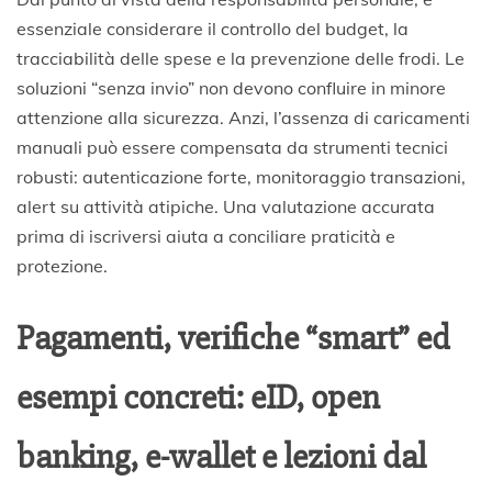
essenziale considerare il controllo del budget, la
tracciabilità delle spese e la prevenzione delle frodi. Le
soluzioni “senza invio” non devono confluire in minore
attenzione alla sicurezza. Anzi, l’assenza di caricamenti
manuali può essere compensata da strumenti tecnici
robusti: autenticazione forte, monitoraggio transazioni,
alert su attività atipiche. Una valutazione accurata
prima di iscriversi aiuta a conciliare praticità e
protezione.
Pagamenti, verifiche “smart” ed
esempi concreti: eID, open
banking, e-wallet e lezioni dal