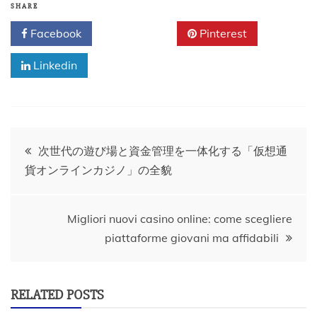
SHARE
Facebook
Twitter
Pinterest
Linkedin
Post
次世代の遊び場と資金管理を一体化する「仮想通
貨オンラインカジノ」の全貌
navigation
Migliori nuovi casino online: come scegliere
piattaforme giovani ma affidabili
RELATED POSTS