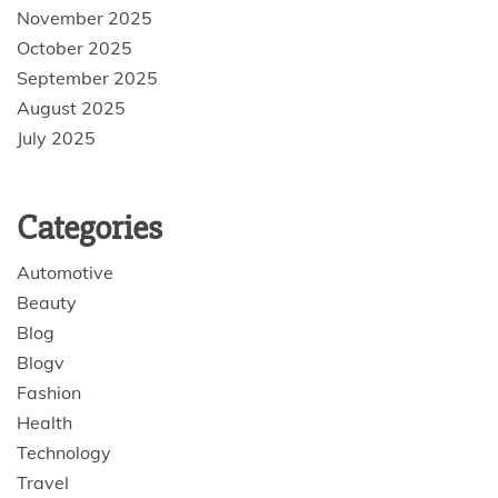
November 2025
October 2025
September 2025
August 2025
July 2025
Categories
Automotive
Beauty
Blog
Blogv
Fashion
Health
Technology
Travel