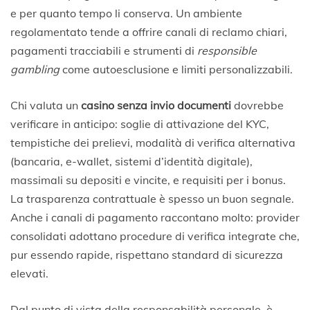
e per quanto tempo li conserva. Un ambiente
regolamentato tende a offrire canali di reclamo chiari,
pagamenti tracciabili e strumenti di
responsible
gambling
come autoesclusione e limiti personalizzabili.
Chi valuta un
casino senza invio documenti
dovrebbe
verificare in anticipo: soglie di attivazione del KYC,
tempistiche dei prelievi, modalità di verifica alternativa
(bancaria, e-wallet, sistemi d’identità digitale),
massimali su depositi e vincite, e requisiti per i bonus.
La trasparenza contrattuale è spesso un buon segnale.
Anche i canali di pagamento raccontano molto: provider
consolidati adottano procedure di verifica integrate che,
pur essendo rapide, rispettano standard di sicurezza
elevati.
Dal punto di vista della responsabilità personale, è