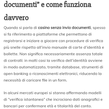
documenti” e come funziona
davvero
Quando si parla di
casino senza invio documenti
, spesso
si fa riferimento a piattaforme che permettono di
registrarsi e iniziare a giocare con procedure di verifica
più snelle rispetto all’invio manuale di carte d’identità e
bollette. Non significa necessariamente assenza totale
di controlli: in molti casi la verifica dell’identità avviene
in modo automatizzato, tramite database, strumenti di
open banking o riconoscimenti elettronici, riducendo la
necessità di caricare file in un form.
In alcuni mercati europei si stanno affermando modelli
di “verifica istantanea” che incrociano dati anagrafici e
bancari per confermare età e titolarità del conto.