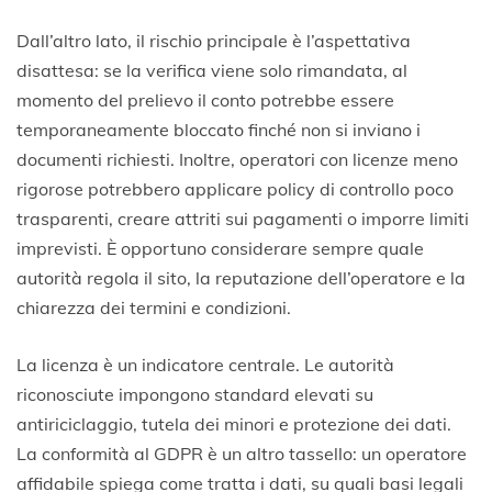
Dall’altro lato, il rischio principale è l’aspettativa
disattesa: se la verifica viene solo rimandata, al
momento del prelievo il conto potrebbe essere
temporaneamente bloccato finché non si inviano i
documenti richiesti. Inoltre, operatori con licenze meno
rigorose potrebbero applicare policy di controllo poco
trasparenti, creare attriti sui pagamenti o imporre limiti
imprevisti. È opportuno considerare sempre quale
autorità regola il sito, la reputazione dell’operatore e la
chiarezza dei termini e condizioni.
La licenza è un indicatore centrale. Le autorità
riconosciute impongono standard elevati su
antiriciclaggio, tutela dei minori e protezione dei dati.
La conformità al GDPR è un altro tassello: un operatore
affidabile spiega come tratta i dati, su quali basi legali