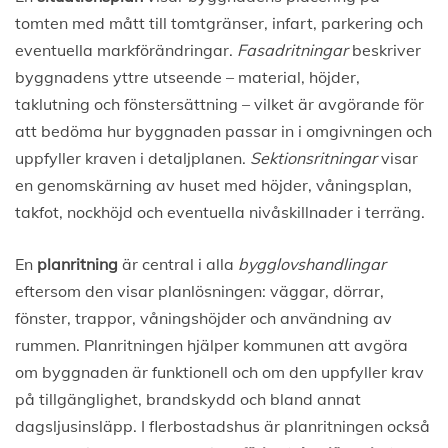
tomten med mått till tomtgränser, infart, parkering och
eventuella markförändringar.
Fasadritningar
beskriver
byggnadens yttre utseende – material, höjder,
taklutning och fönstersättning – vilket är avgörande för
att bedöma hur byggnaden passar in i omgivningen och
uppfyller kraven i detaljplanen.
Sektionsritningar
visar
en genomskärning av huset med höjder, våningsplan,
takfot, nockhöjd och eventuella nivåskillnader i terräng.
En
planritning
är central i alla
bygglovshandlingar
eftersom den visar planlösningen: väggar, dörrar,
fönster, trappor, våningshöjder och användning av
rummen. Planritningen hjälper kommunen att avgöra
om byggnaden är funktionell och om den uppfyller krav
på tillgänglighet, brandskydd och bland annat
dagsljusinsläpp. I flerbostadshus är planritningen också