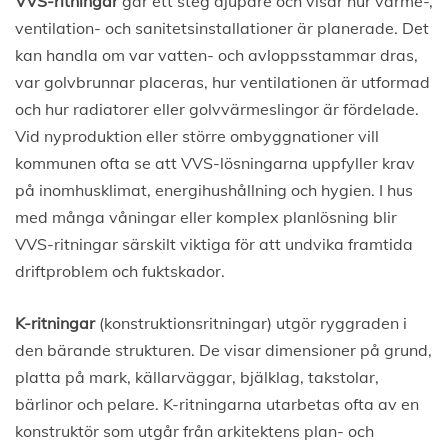
VVS-ritningar
går ett steg djupare och visar hur värme-,
ventilation- och sanitetsinstallationer är planerade. Det
kan handla om var vatten- och avloppsstammar dras,
var golvbrunnar placeras, hur ventilationen är utformad
och hur radiatorer eller golvvärmeslingor är fördelade.
Vid nyproduktion eller större ombyggnationer vill
kommunen ofta se att VVS-lösningarna uppfyller krav
på inomhusklimat, energihushållning och hygien. I hus
med många våningar eller komplex planlösning blir
VVS-ritningar särskilt viktiga för att undvika framtida
driftproblem och fuktskador.
K-ritningar
(konstruktionsritningar) utgör ryggraden i
den bärande strukturen. De visar dimensioner på grund,
platta på mark, källarväggar, bjälklag, takstolar,
bärlinor och pelare. K-ritningarna utarbetas ofta av en
konstruktör som utgår från arkitektens plan- och