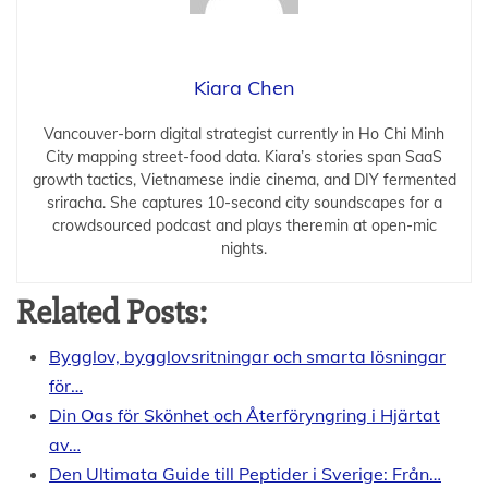
Kiara Chen
Vancouver-born digital strategist currently in Ho Chi Minh
City mapping street-food data. Kiara’s stories span SaaS
growth tactics, Vietnamese indie cinema, and DIY fermented
sriracha. She captures 10-second city soundscapes for a
crowdsourced podcast and plays theremin at open-mic
nights.
Related Posts:
Bygglov, bygglovsritningar och smarta lösningar
för…
Din Oas för Skönhet och Återföryngring i Hjärtat
av…
Den Ultimata Guide till Peptider i Sverige: Från…