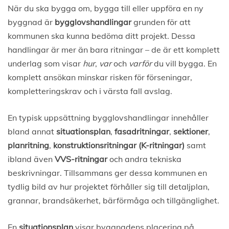
När du ska bygga om, bygga till eller uppföra en ny
byggnad är
bygglovshandlingar
grunden för att
kommunen ska kunna bedöma ditt projekt. Dessa
handlingar är mer än bara ritningar – de är ett komplett
underlag som visar
hur
,
var
och
varför
du vill bygga. En
komplett ansökan minskar risken för förseningar,
kompletteringskrav och i värsta fall avslag.
En typisk uppsättning bygglovshandlingar innehåller
bland annat
situationsplan
,
fasadritningar
,
sektioner
,
planritning
,
konstruktionsritningar (K-ritningar)
samt
ibland även
VVS-ritningar
och andra tekniska
beskrivningar. Tillsammans ger dessa kommunen en
tydlig bild av hur projektet förhåller sig till detaljplan,
grannar, brandsäkerhet, bärförmåga och tillgänglighet.
En
situationsplan
visar byggnadens placering på