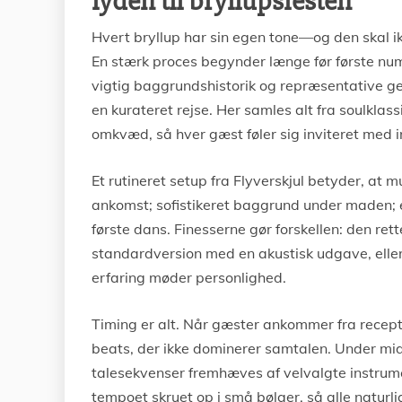
lyden til bryllupsfesten
Hvert bryllup har sin egen tone—og den skal ik
En stærk proces begynder længe før første nu
vigtig baggrundshistorik og repræsentative g
en kurateret rejse. Her samles alt fra soulklass
omkvæd, så hver gæst føler sig inviteret med in
Et rutineret setup fra Flyverskjul betyder, at 
ankomst; sofistikeret baggrund under maden; e
første dans. Finesserne gør forskellen: den rett
standardversion med en akustisk udgave, elle
erfaring møder personlighed.
Timing er alt. Når gæster ankommer fra recep
beats, der ikke dominerer samtalen. Under m
talesekvenser fremhæves af velvalgte instrume
tempoet skruet op i små bølger, så alle naturlig