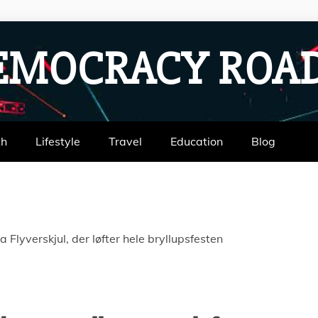
EMOCRACY RO
th
Lifestyle
Travel
Education
Blog
a Flyverskjul, der løfter hele bryllupsfesten