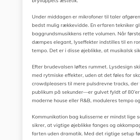
brylluppets æstetik.
Under middagen er mikrofoner til taler afgør
bedst mulig rækkevidde. En erfaren tekniker gl
baggrundsmusikkens rette volumen. Når første
dæmpes elegant, lyseffekter indstilles til en r
tempo. Det er i disse øjeblikke, at musikalsk s
Efter brudevalsen løftes rummet. Lysdesign skif
med rytmiske effekter, uden at det føles for ska
crowdpleasers til mere pulsdrevne tracks, der få
publikum på sekunder—er gulvet fyldt af 80’er
moderne house eller R&B, moduleres tempo og n
Kommunikation bag kulisserne er mindst lige s
sikrer, at vigtige øjeblikke fanges og akkompag
farten uden dramatik. Med det rigtige setup føl