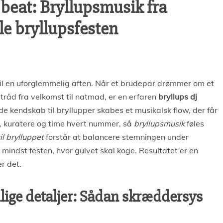
e beat: Bryllupsmusik fra
ele bryllupsfesten
il en uforglemmelig aften. Når et brudepar drømmer om et
 tråd fra velkomst til natmad, er en erfaren
bryllups dj
de kendskab til bryllupper skabes et musikalsk flow, der får
e, kuratere og time hvert nummer, så
bryllupsmusik
føles
til brylluppet
forstår at balancere stemningen under
mindst festen, hvor gulvet skal koge. Resultatet er en
r det.
lige detaljer: Sådan skræddersys