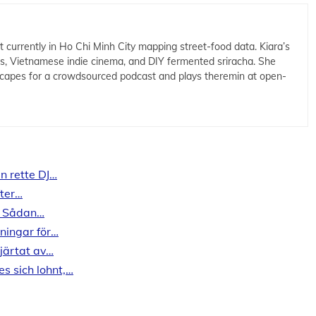
t currently in Ho Chi Minh City mapping street-food data. Kiara’s
cs, Vietnamese indie cinema, and DIY fermented sriracha. She
capes for a crowdsourced podcast and plays theremin at open-
n rette DJ…
fter…
r: Sådan…
ningar för…
Hjärtat av…
 sich lohnt,…