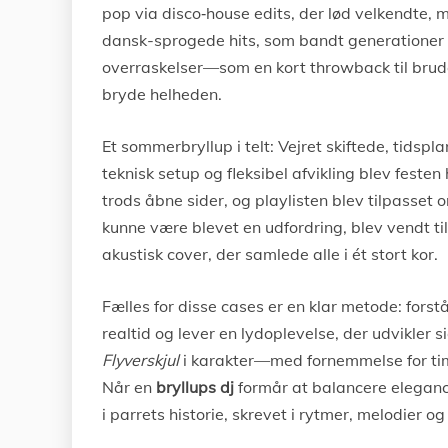
pop via disco‑house edits, der lød velkendte, m
dansk-sprogede hits, som bandt generation
overraskelser—som en kort throwback til brud
bryde helheden.
Et sommerbryllup i telt: Vejret skiftede, tids
teknisk setup og fleksibel afvikling blev feste
trods åbne sider, og playlisten blev tilpasset 
kunne være blevet en udfordring, blev vendt ti
akustisk cover, der samlede alle i ét stort kor.
Fælles for disse cases er en klar metode: forst
realtid og lever en lydoplevelse, der udvikler 
Flyverskjul
i karakter—med fornemmelse for ti
Når en
bryllups dj
formår at balancere elegance 
i parrets historie, skrevet i rytmer, melodier o