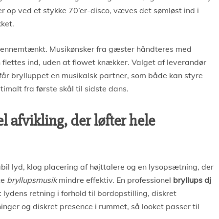
r op ved et stykke 70’er-disco, væves det sømløst ind i
ket.
e gennemtænkt. Musikønsker fra gæster håndteres med
n flettes ind, uden at flowet knækker. Valget af leverandør
får brylluppet en musikalsk partner, som både kan styre
imalt fra første skål til sidste dans.
l afvikling, der løfter hele
il lyd, klog placering af højttalere og en lysopsætning, der
te
bryllupsmusik
mindre effektiv. En professionel
bryllups dj
lydens retning i forhold til bordopstilling, diskret
inger og diskret presence i rummet, så looket passer til