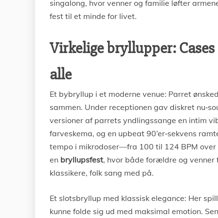
singalong, hvor venner og familie løfter armene 
fest til et minde for livet.
Virkelige bryllupper: Cases
alle
Et bybryllup i et moderne venue: Parret ønsked
sammen. Under receptionen gav diskret nu‑sou
versioner af parrets yndlingssange en intim vib
farveskema, og en upbeat 90’er‑sekvens ramte 
tempo i mikrodoser—fra 100 til 124 BPM over 
en
bryllupsfest
, hvor både forældre og venner 
klassikere, folk sang med på.
Et slotsbryllup med klassisk elegance: Her spi
kunne folde sig ud med maksimal emotion. Sen