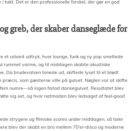
i takt. Det er den professionelle forskel, der gør en god
 og greb, der skaber danseglæde for
e et urbant udtryk, hvor lounge, funk og ny pop smeltede
l rummet varme, og til middagen skabte akustiske
e. Da brudevalsen tonede ud, skiftede lyset til et blødt
præcis, som gæsterne ville på gulvet. Nøglen var at skifte
fem numre—så ingen forlod dansegulvet. Resultatet blev
følte sig set, og hvor natmaden blev ledsaget af feel‑good
llede strygere og filmiske scores under middagen, så taler
ere blev der skabt en bro mellem 70’er‑disco og moderne