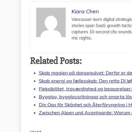
Kiara Chen
Vancouver-born digital strategis
stories span SaaS growth tacti
captures 10-second city sounds
mic nights.
Related Posts:
Skab magien på dansegulvet: Derfor er de
Skab energi og fællesskab: Den rette DJ lø
Fleksibilitet, troværdighed og besparelse
Bygglov, bygglovsritningar och smarta lös
Din Oas för Skönhet och Återföryngring i 
Zwischen Alpen und Avantgarde: Warum es