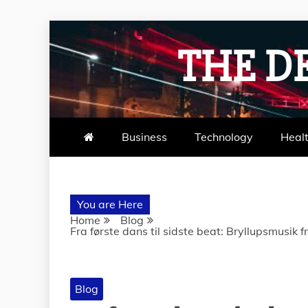
Skip
to
THE D
content
Business
Technology
Heal
You are Here
Home
Blog
Fra første dans til sidste beat: Bryllupsmusik fr
Blog