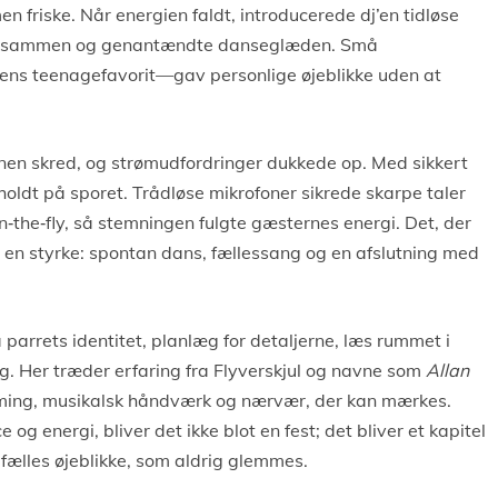
en friske. Når energien faldt, introducerede dj’en tidløse
er sammen og genantændte danseglæden. Små
ens teenagefavorit—gav personlige øjeblikke uden at
planen skred, og strømudfordringer dukkede op. Med sikkert
n holdt på sporet. Trådløse mikrofoner sikrede skarpe taler
on‑the‑fly, så stemningen fulgte gæsternes energi. Det, der
l en styrke: spontan dans, fællessang og en afslutning med
å parrets identitet, planlæg for detaljerne, læs rummet i
sig. Her træder erfaring fra Flyverskjul og navne som
Allan
ming, musikalsk håndværk og nærvær, der kan mærkes.
og energi, bliver det ikke blot en fest; det bliver et kapitel
g fælles øjeblikke, som aldrig glemmes.