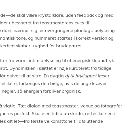
ende—de skal være krystalklare, uden feedback og med
ider ubesværet fra toastmasterens cues til
 dans nærmer sig, er overgangene planlagt: belysning
omantisk tone, og nummeret startes i korrekt version og
ikkerhed skaber tryghed for brudeparret.
ter fra varm, intim belysning til et energisk klubudtryk
rpt. Dynamikken i sættet er nøje kurateret: fra tidlige
r gulvet til at sitre. En dygtig
dj til brylluppet
læser
-elskere, forlænges den bølge; hvis de unge kræver
øgler, så energien forbliver organisk.
å vigtig. Tæt dialog med toastmaster, venue og fotografer
neres perfekt. Skulle en tidsplan skride, rettes kursen i
es alt let—fra første velkomsttone til afsluttende