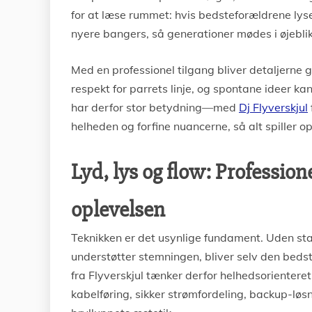
for at læse rummet: hvis bedsteforældrene lyse
nyere bangers, så generationer mødes i øjeblik
Med en professionel tilgang bliver detaljern
respekt for parrets linje, og spontane ideer ka
har derfor stor betydning—med
Dj Flyverskjul
helheden og forfine nuancerne, så alt spiller opt
Lyd, lys og flow: Professione
oplevelsen
Teknikken er det usynlige fundament. Uden stab
understøtter stemningen, bliver selv den beds
fra Flyverskjul tænker derfor helhedsorienteret: 
kabelføring, sikker strømfordeling, backup-løsn