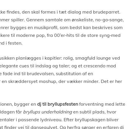
ke findes, den skal formes i tæt dialog med brudeparret.
mmer spiller. Gennem samtale om ønskeliste, no-go‑sange,
enrer bygges en musikprofil, som bedst kan beskrives som
ikere til moderne pop, fra 00’er‑hits til de store syng‑med
d i festen.
musikken planlægges i kapitler: rolig, smagfuld lounge ved
legante cues til indslag og taler; og et crescendo mod
e fade ind til brudevalsen, substitution af en
r en skræddersyet mashup, der vækker minder. Det er her
tionen, bygger en
dj til bryllupsfesten
forventning med lette
iddagen får
bryllups underholdning
en subtil plads, hvor
ntaler i passende lydniveau. Efter bryllupskagen bliver
t finder vej til dansegulvet. Og herfra sørger en erfaren dj