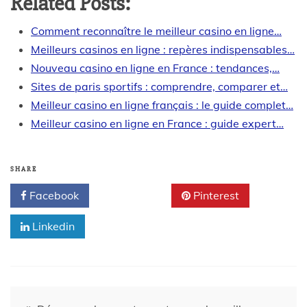
Related Posts:
Comment reconnaître le meilleur casino en ligne…
Meilleurs casinos en ligne : repères indispensables…
Nouveau casino en ligne en France : tendances,…
Sites de paris sportifs : comprendre, comparer et…
Meilleur casino en ligne français : le guide complet…
Meilleur casino en ligne en France : guide expert…
SHARE
Facebook
Twitter
Pinterest
Linkedin
Post