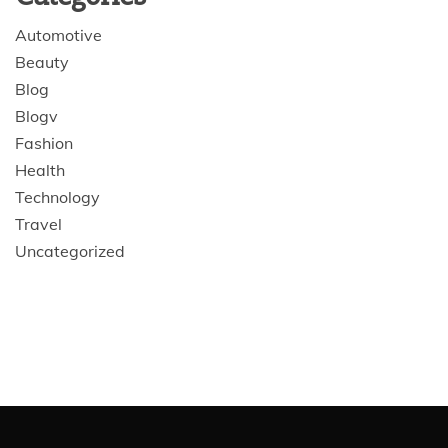
Automotive
Beauty
Blog
Blogv
Fashion
Health
Technology
Travel
Uncategorized