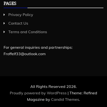
PAGES
Privacy Policy
Contact Us
Terms and Conditions
For general inquiries and partnerships:
Froffelf33@outlook.com
All Rights Reserved 2026.
Proudly powered by WordPress
|
Theme: Refined
Magazine by
Candid Themes
.