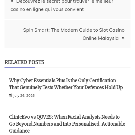
Découvrez le secret pour trouver le meilleur
casino en ligne qui vous convient
navigation
Spin Smart: The Modern Guide to Slot Casino
Online Malaysia
RELATED POSTS
Why Cyber Essentials Plus Is the Only Certification
That Genuinely Tests Whether Your Defences Hold Up
July 26, 2026
ClinicEvo vs QOVES: When Facial Analysis Needs to
Go Beyond Numbers and Into Personalised, Actionable
Guidance