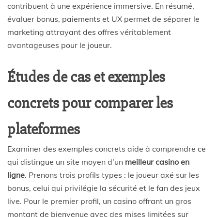
contribuent à une expérience immersive. En résumé,
évaluer bonus, paiements et UX permet de séparer le
marketing attrayant des offres véritablement
avantageuses pour le joueur.
Études de cas et exemples
concrets pour comparer les
plateformes
Examiner des exemples concrets aide à comprendre ce
qui distingue un site moyen d’un
meilleur casino en
ligne
. Prenons trois profils types : le joueur axé sur les
bonus, celui qui privilégie la sécurité et le fan des jeux
live. Pour le premier profil, un casino offrant un gros
montant de bienvenue avec des mises limitées sur