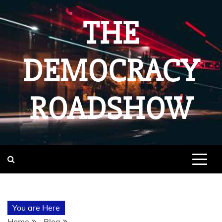
Skip
to
THE
content
DEMOCRACY
ROADSHOW
You are Here
Home
Blog