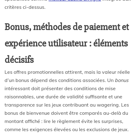
critères ci-dessus.
Bonus, méthodes de paiement et
expérience utilisateur : éléments
décisifs
Les offres promotionnelles attirent, mais la valeur réelle
d’un bonus dépend des conditions associées. Un
bonus
intéressant doit présenter des conditions de mise
raisonnables, une durée de validité suffisante et une
transparence sur les jeux contribuant au wagering. Les
bonus de bienvenue doivent être comparés au-delà du
montant affiché : lire le règlement évite les surprises,
comme les exigences élevées ou les exclusions de jeux.