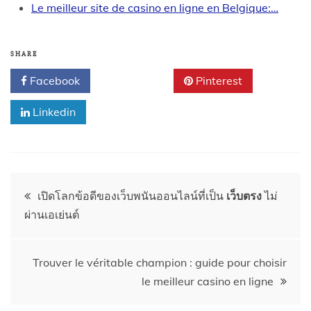
Le meilleur site de casino en ligne en Belgique:…
SHARE
Facebook
Twitter
Pinterest
Linkedin
Post
เปิดโลกข้อดีของเว็บพนันออนไลน์ที่เป็น
เว็บตรง
ไม่
ผ่านเอเย่นต์
navigation
Trouver le véritable champion : guide pour choisir
le meilleur casino en ligne