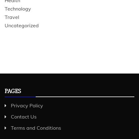
Health
Technology
Travel
Uncategorized
PAGES
Privacy Policy
Contact Us
Terms and Conditions