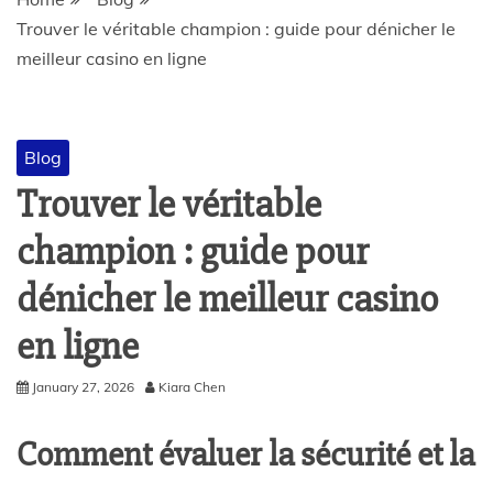
Trouver le véritable champion : guide pour dénicher le
meilleur casino en ligne
Blog
Trouver le véritable
champion : guide pour
dénicher le meilleur casino
en ligne
January 27, 2026
Kiara Chen
Comment évaluer la sécurité et la