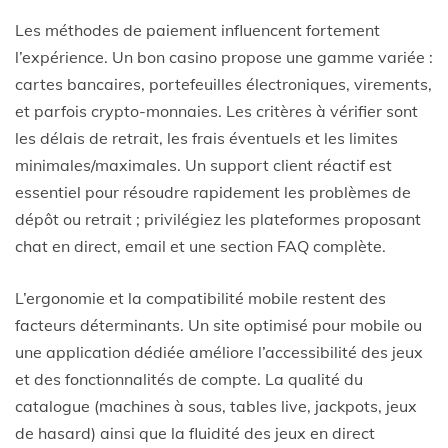
Les méthodes de paiement influencent fortement
l’expérience. Un bon casino propose une gamme variée :
cartes bancaires, portefeuilles électroniques, virements,
et parfois crypto-monnaies. Les critères à vérifier sont
les délais de retrait, les frais éventuels et les limites
minimales/maximales. Un support client réactif est
essentiel pour résoudre rapidement les problèmes de
dépôt ou retrait ; privilégiez les plateformes proposant
chat en direct, email et une section FAQ complète.
L’ergonomie et la compatibilité mobile restent des
facteurs déterminants. Un site optimisé pour mobile ou
une application dédiée améliore l’accessibilité des jeux
et des fonctionnalités de compte. La qualité du
catalogue (machines à sous, tables live, jackpots, jeux
de hasard) ainsi que la fluidité des jeux en direct