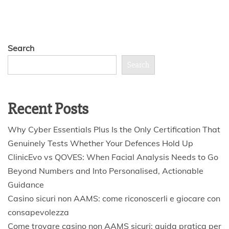
Search
Search
Recent Posts
Why Cyber Essentials Plus Is the Only Certification That
Genuinely Tests Whether Your Defences Hold Up
ClinicEvo vs QOVES: When Facial Analysis Needs to Go
Beyond Numbers and Into Personalised, Actionable
Guidance
Casino sicuri non AAMS: come riconoscerli e giocare con
consapevolezza
Come trovare casino non AAMS sicuri: guida pratica per