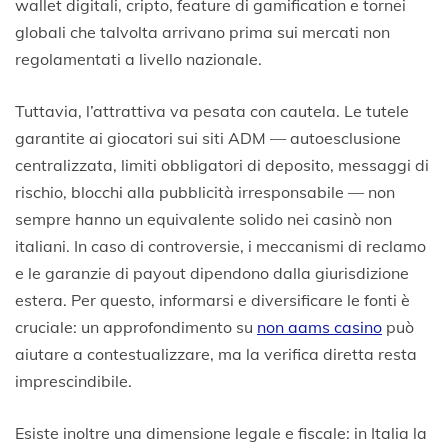
wallet digitali, cripto, feature di gamification e tornei
globali che talvolta arrivano prima sui mercati non
regolamentati a livello nazionale.
Tuttavia, l’attrattiva va pesata con cautela. Le tutele
garantite ai giocatori sui siti ADM — autoesclusione
centralizzata, limiti obbligatori di deposito, messaggi di
rischio, blocchi alla pubblicità irresponsabile — non
sempre hanno un equivalente solido nei casinò non
italiani. In caso di controversie, i meccanismi di reclamo
e le garanzie di payout dipendono dalla giurisdizione
estera. Per questo, informarsi e diversificare le fonti è
cruciale: un approfondimento su
non aams casino
può
aiutare a contestualizzare, ma la verifica diretta resta
imprescindibile.
Esiste inoltre una dimensione legale e fiscale: in Italia la