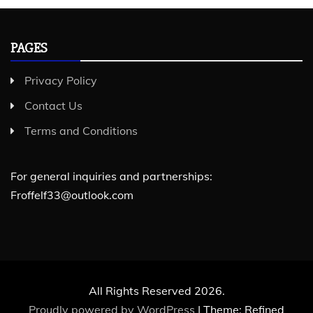
PAGES
Privacy Policy
Contact Us
Terms and Conditions
For general inquiries and partnerships:
Froffelf33@outlook.com
All Rights Reserved 2026.
Proudly powered by WordPress
|
Theme: Refined