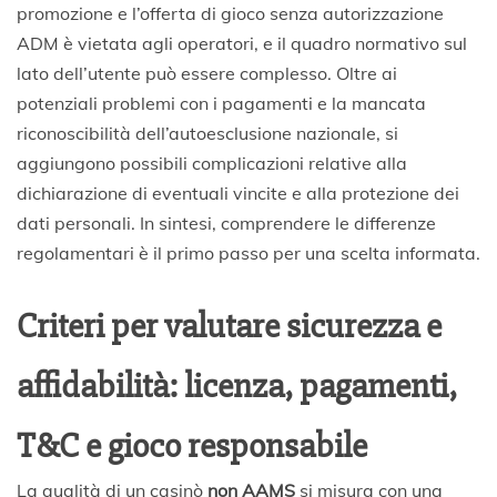
promozione e l’offerta di gioco senza autorizzazione
ADM è vietata agli operatori, e il quadro normativo sul
lato dell’utente può essere complesso. Oltre ai
potenziali problemi con i pagamenti e la mancata
riconoscibilità dell’autoesclusione nazionale, si
aggiungono possibili complicazioni relative alla
dichiarazione di eventuali vincite e alla protezione dei
dati personali. In sintesi, comprendere le differenze
regolamentari è il primo passo per una scelta informata.
Criteri per valutare sicurezza e
affidabilità: licenza, pagamenti,
T&C e gioco responsabile
La qualità di un casinò
non AAMS
si misura con una