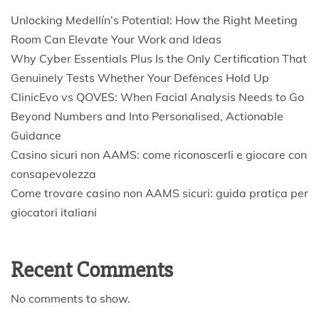
Unlocking Medellín’s Potential: How the Right Meeting
Room Can Elevate Your Work and Ideas
Why Cyber Essentials Plus Is the Only Certification That
Genuinely Tests Whether Your Defences Hold Up
ClinicEvo vs QOVES: When Facial Analysis Needs to Go
Beyond Numbers and Into Personalised, Actionable
Guidance
Casino sicuri non AAMS: come riconoscerli e giocare con
consapevolezza
Come trovare casino non AAMS sicuri: guida pratica per
giocatori italiani
Recent Comments
No comments to show.