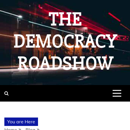
Skip
to
THE
content
DEMOCRACY
ROADSHOW
You are Here
Home
Blog