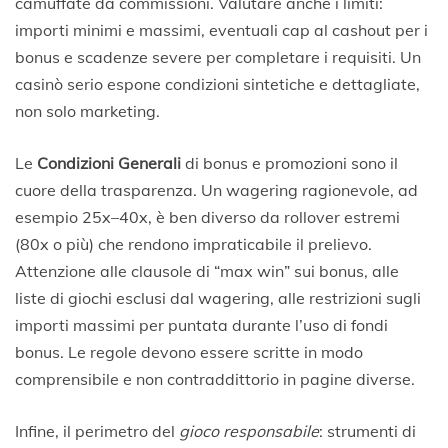
camuffate da commissioni. Valutare anche i limiti:
importi minimi e massimi, eventuali cap al cashout per i
bonus e scadenze severe per completare i requisiti. Un
casinò serio espone condizioni sintetiche e dettagliate,
non solo marketing.
Le
Condizioni Generali
di bonus e promozioni sono il
cuore della trasparenza. Un wagering ragionevole, ad
esempio 25x–40x, è ben diverso da rollover estremi
(80x o più) che rendono impraticabile il prelievo.
Attenzione alle clausole di “max win” sui bonus, alle
liste di giochi esclusi dal wagering, alle restrizioni sugli
importi massimi per puntata durante l’uso di fondi
bonus. Le regole devono essere scritte in modo
comprensibile e non contraddittorio in pagine diverse.
Infine, il perimetro del
gioco responsabile
: strumenti di