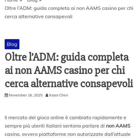
Oltre l’ADM: guida completa ai non AAMS casino per chi
cerca alternative consapevoli
Blog
Oltre l’ADM: guida completa
ai non AAMS casino per chi
cerca alternative consapevoli
November 16, 2025
Kiara Chen
Il mercato del gioco online è cambiato rapidamente e
sempre più utenti italiani sentono parlare di
non AAMS
casino, ovvero piattaforme non autorizzate dall’attuale