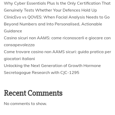
Why Cyber Essentials Plus Is the Only Certification That
Genuinely Tests Whether Your Defences Hold Up
ClinicEvo vs QOVES: When Facial Analysis Needs to Go
Beyond Numbers and Into Personalised, Actionable
Guidance
Casino sicuri non AAMS: come riconoscerli e giocare con
consapevolezza
Come trovare casino non AAMS sicuri: guida pratica per
giocatori italiani
Unlocking the Next Generation of Growth Hormone
Secretagogue Research with CJC-1295
Recent Comments
No comments to show.