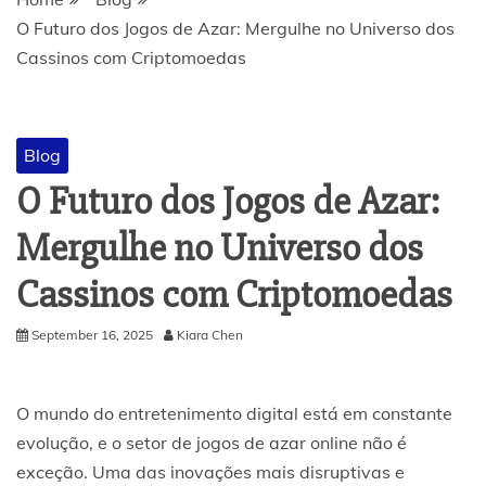
O Futuro dos Jogos de Azar: Mergulhe no Universo dos
Cassinos com Criptomoedas
Blog
O Futuro dos Jogos de Azar:
Mergulhe no Universo dos
Cassinos com Criptomoedas
September 16, 2025
Kiara Chen
O mundo do entretenimento digital está em constante
evolução, e o setor de jogos de azar online não é
exceção. Uma das inovações mais disruptivas e