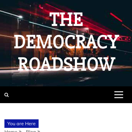
Skip
to
THE
content
DEMOCRACY
ROADSHOW
You are Here
Home
Blog