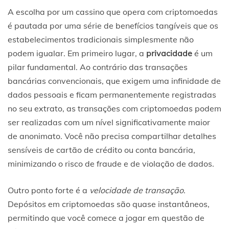
A escolha por um cassino que opera com criptomoedas
é pautada por uma série de benefícios tangíveis que os
estabelecimentos tradicionais simplesmente não
podem igualar. Em primeiro lugar, a
privacidade
é um
pilar fundamental. Ao contrário das transações
bancárias convencionais, que exigem uma infinidade de
dados pessoais e ficam permanentemente registradas
no seu extrato, as transações com criptomoedas podem
ser realizadas com um nível significativamente maior
de anonimato. Você não precisa compartilhar detalhes
sensíveis de cartão de crédito ou conta bancária,
minimizando o risco de fraude e de violação de dados.
Outro ponto forte é a
velocidade de transação
.
Depósitos em criptomoedas são quase instantâneos,
permitindo que você comece a jogar em questão de