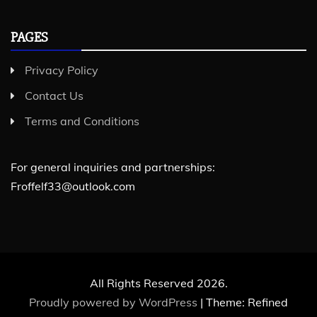
PAGES
Privacy Policy
Contact Us
Terms and Conditions
For general inquiries and partnerships:
Froffelf33@outlook.com
All Rights Reserved 2026.
Proudly powered by WordPress
|
Theme: Refined