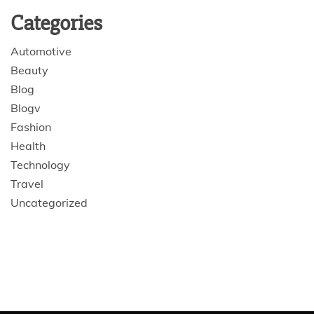
Categories
Automotive
Beauty
Blog
Blogv
Fashion
Health
Technology
Travel
Uncategorized