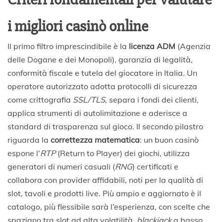
i migliori casinò online
Il primo filtro imprescindibile è la
licenza ADM
(Agenzia
delle Dogane e dei Monopoli), garanzia di legalità,
conformità fiscale e tutela del giocatore in Italia. Un
operatore autorizzato adotta protocolli di sicurezza
come crittografia
SSL/TLS
, separa i fondi dei clienti,
applica strumenti di autolimitazione e aderisce a
standard di trasparenza sul gioco. Il secondo pilastro
riguarda la
correttezza matematica
: un buon casinò
espone l’
RTP
(Return to Player) dei giochi, utilizza
generatori di numeri casuali (
RNG
) certificati e
collabora con provider affidabili, noti per la qualità di
slot, tavoli e prodotti live. Più ampio e aggiornato è il
catalogo, più flessibile sarà l’esperienza, con scelte che
spaziano tra slot ad alta volatilità,
blackjack
a basso