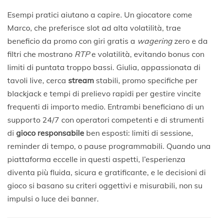
Esempi pratici aiutano a capire. Un giocatore come
Marco, che preferisce slot ad alta volatilità, trae
beneficio da promo con giri gratis a
wagering
zero e da
filtri che mostrano
RTP
e volatilità, evitando bonus con
limiti di puntata troppo bassi. Giulia, appassionata di
tavoli live, cerca
stream
stabili, promo specifiche per
blackjack e tempi di prelievo rapidi per gestire vincite
frequenti di importo medio. Entrambi beneficiano di un
supporto 24/7 con operatori competenti e di strumenti
di
gioco responsabile
ben esposti: limiti di sessione,
reminder di tempo, o pause programmabili. Quando una
piattaforma eccelle in questi aspetti, l’esperienza
diventa più fluida, sicura e gratificante, e le decisioni di
gioco si basano su criteri oggettivi e misurabili, non su
impulsi o luce dei banner.