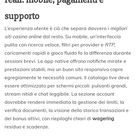
supporto
L’esperienza utente è ciò che separa davvero i
migliori
siti casino online
dal resto. Su mobile, un’interfaccia
pulita con ricerca veloce, filtri per provider e
RTP
,
caricamenti rapidi e gioco fluido fa la differenza durante
sessioni brevi. Le app native offrono notifiche mirate e
prestazioni stabili, ma un buon sito responsivo copre
egregiamente le necessità comuni. Il catalogo live deve
essere ottimizzato per schermi piccoli: pulsanti grandi,
stream nitidi e chat leggibile. La sezione account
dovrebbe rendere immediata la gestione dei limiti, la
verifica documenti, la visione dello storico transazioni e
dei bonus attivi, con riepiloghi chiari di
wagering
residuo e scadenze.