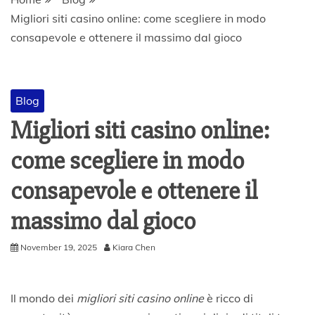
Migliori siti casino online: come scegliere in modo
consapevole e ottenere il massimo dal gioco
Blog
Migliori siti casino online:
come scegliere in modo
consapevole e ottenere il
massimo dal gioco
November 19, 2025
Kiara Chen
Il mondo dei
migliori siti casino online
è ricco di