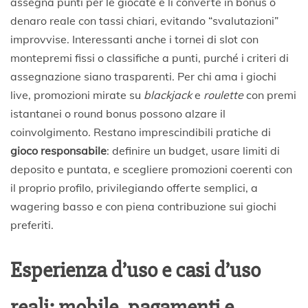
assegna punti per le giocate e li converte in bonus o
denaro reale con tassi chiari, evitando “svalutazioni”
improvvise. Interessanti anche i tornei di slot con
montepremi fissi o classifiche a punti, purché i criteri di
assegnazione siano trasparenti. Per chi ama i giochi
live, promozioni mirate su
blackjack
e
roulette
con premi
istantanei o round bonus possono alzare il
coinvolgimento. Restano imprescindibili pratiche di
gioco responsabile
: definire un budget, usare limiti di
deposito e puntata, e scegliere promozioni coerenti con
il proprio profilo, privilegiando offerte semplici, a
wagering basso e con piena contribuzione sui giochi
preferiti.
Esperienza d’uso e casi d’uso
reali: mobile, pagamenti e