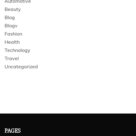
Automotive
Beauty
Blog
Blogv
Fashion
Health
Technology
Travel
Uncategorized
PAGES