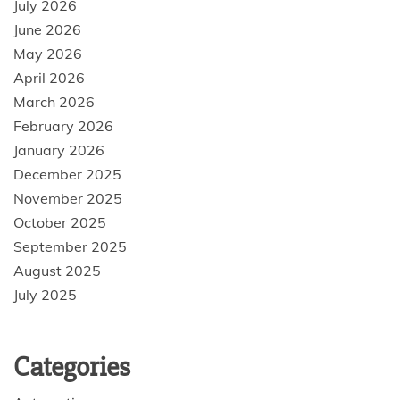
July 2026
June 2026
May 2026
April 2026
March 2026
February 2026
January 2026
December 2025
November 2025
October 2025
September 2025
August 2025
July 2025
Categories