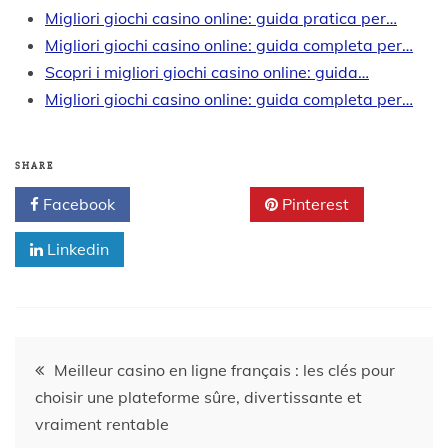
Migliori giochi casino online: guida pratica per…
Migliori giochi casino online: guida completa per…
Scopri i migliori giochi casino online: guida…
Migliori giochi casino online: guida completa per…
SHARE
Facebook
Twitter
Pinterest
Linkedin
Post
Meilleur casino en ligne français : les clés pour
choisir une plateforme sûre, divertissante et
navigation
vraiment rentable