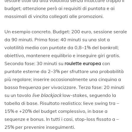
testare titoli ad alta volatilità senza intaccare troppo il
budget; attenzione però ai requisiti di puntata e ai
massimali di vincita collegati alle promozioni.
Un esempio concreto. Budget: 200 euro, sessione serale
da 90 minuti. Prima fase: 40 minuti su una slot a
volatilità media con puntate da 0,8–1% del bankroll;
obiettivo, mantenere equilibrio e inseguire giri gratis.
Seconda fase: 30 minuti su
roulette europea
con
puntate esterne da 2–3% per sfruttare una probabilità
più regolare; inserire occasionalmente una cinquina a
bassa frequenza per vivacizzare. Terza fase: 20 minuti
su un tavolo
live blackjack
low-stakes, seguendo la
tabella di base. Risultato realistico: lieve swing tra –
15% e +20% del budget complessivo, in base a
sequenze e bonus. In tutti i casi, stop-loss fissato a –
25% per prevenire inseguimenti.