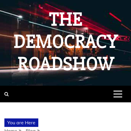
Skip
to
THE
content
DEMOCRACY
ROADSHOW
You are Here
Home
Blog