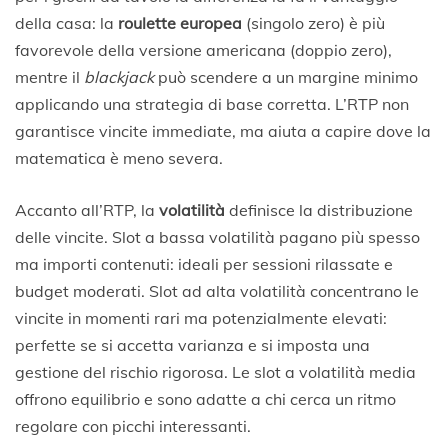
della casa: la
roulette europea
(singolo zero) è più
favorevole della versione americana (doppio zero),
mentre il
blackjack
può scendere a un margine minimo
applicando una strategia di base corretta. L’RTP non
garantisce vincite immediate, ma aiuta a capire dove la
matematica è meno severa.
Accanto all’RTP, la
volatilità
definisce la distribuzione
delle vincite. Slot a bassa volatilità pagano più spesso
ma importi contenuti: ideali per sessioni rilassate e
budget moderati. Slot ad alta volatilità concentrano le
vincite in momenti rari ma potenzialmente elevati:
perfette se si accetta varianza e si imposta una
gestione del rischio rigorosa. Le slot a volatilità media
offrono equilibrio e sono adatte a chi cerca un ritmo
regolare con picchi interessanti.