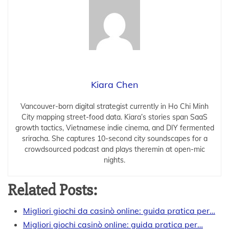
Kiara Chen
Vancouver-born digital strategist currently in Ho Chi Minh
City mapping street-food data. Kiara’s stories span SaaS
growth tactics, Vietnamese indie cinema, and DIY fermented
sriracha. She captures 10-second city soundscapes for a
crowdsourced podcast and plays theremin at open-mic
nights.
Related Posts:
Migliori giochi da casinò online: guida pratica per…
Migliori giochi casinò online: guida pratica per…