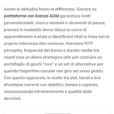
Anche le abitudini fanno la differenza. Giocare su
piattaforme con licenza ADM
garantisce limiti
personalizzabili, storico sessioni e strumenti di pausa;
provare in modalità demo riduce la curva di
apprendimento e aiuta a identificare titoli in linea con la
propria tolleranza alla varianza. Annotare RTP
percepito, frequenza dei bonus e durata media tra
round crea un diario strategico utile per costruire un
portafoglio di giochi “core” e un set di alternative per
quando l’algoritmo casuale non gira nel verso giusto.
Con questo approccio, le scelte tra slot, tavoli e live
diventano coerenti con obiettivi, tempo e capitale,
massimizzando intrattenimento e qualità delle
decisioni.