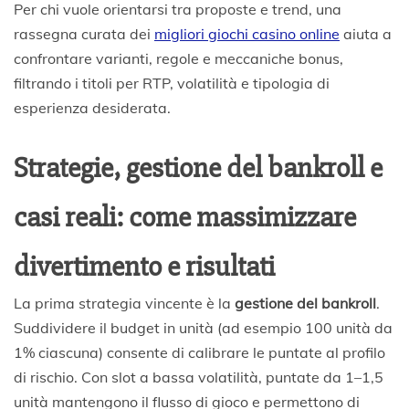
Per chi vuole orientarsi tra proposte e trend, una
rassegna curata dei
migliori giochi casino online
aiuta a
confrontare varianti, regole e meccaniche bonus,
filtrando i titoli per RTP, volatilità e tipologia di
esperienza desiderata.
Strategie, gestione del bankroll e
casi reali: come massimizzare
divertimento e risultati
La prima strategia vincente è la
gestione del bankroll
.
Suddividere il budget in unità (ad esempio 100 unità da
1% ciascuna) consente di calibrare le puntate al profilo
di rischio. Con slot a bassa volatilità, puntate da 1–1,5
unità mantengono il flusso di gioco e permettono di