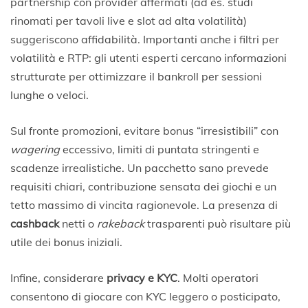
partnership con provider affermati (ad es. studi
rinomati per tavoli live e slot ad alta volatilità)
suggeriscono affidabilità. Importanti anche i filtri per
volatilità e RTP: gli utenti esperti cercano informazioni
strutturate per ottimizzare il bankroll per sessioni
lunghe o veloci.
Sul fronte promozioni, evitare bonus “irresistibili” con
wagering
eccessivo, limiti di puntata stringenti e
scadenze irrealistiche. Un pacchetto sano prevede
requisiti chiari, contribuzione sensata dei giochi e un
tetto massimo di vincita ragionevole. La presenza di
cashback
netti o
rakeback
trasparenti può risultare più
utile dei bonus iniziali.
Infine, considerare
privacy e KYC
. Molti operatori
consentono di giocare con KYC leggero o posticipato,