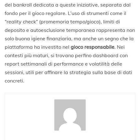
del bankroll dedicata a queste iniziative, separata dal
fondo per il gioco regolare. L’uso di strumenti come il
“reality check” (promemoria tempo/gioco), limiti di
deposito e autoesclusione temporanea rappresenta non
solo buona igiene finanziaria, ma anche un segno che la
piattaforma ha investito nel
gioco responsabile
. Nei
contesti più maturi, si trovano perfino dashboard con
report settimanali di performance e volatilità delle
sessioni, utili per affinare la strategia sulla base di dati
concreti.