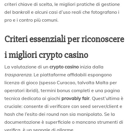
criteri chiave di scelta, le migliori pratiche di gestione
del bankroll e alcuni casi d’uso reali che fotografano i
pro e i contro più comuni.
Criteri essenziali per riconoscere
i migliori crypto casino
La valutazione di un
crypto casino
inizia dalla
trasparenza
. Le piattaforme affidabili espongono
licenza di gioco (spesso Curacao, talvolta Malta per
operatori ibridi), termini bonus completi e una pagina
tecnica dedicata ai giochi
provably fair
. Quest’ultima è
cruciale: consente di verificare con seed server/client e
hash che l’esito dei round non sia manipolato. Se la
documentazione è superficiale o mancano strumenti di
verifica, è un segnale di allarme.