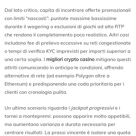
Dal lato critico, capita di incontrare offerte promozionali
con limiti “nascosti”: puntate massime bassissime
durante il wagering o esclusioni di giochi ad alto RTP
che rendono il completamento poco realistico. Altri casi
includono fee di prelievo eccessive su reti congestionate
o tempi di verifica KYC imprevisti per importi superiori a
una certa soglia. I
migliori crypto casino
mitigano questi
attriti comunicando in anticipo le condizioni, offrendo
alternative di rete (ad esempio Polygon oltre a
Ethereum) e predisponendo una coda prioritaria per i
clienti con cronologia pulita.
Un ultimo scenario riguarda i
jackpot progressivi
e i
tornei a montepremi: possono apparire molto appetibili,
ma aumentano varianza e durata necessaria per
centrare risultati. La prassi vincente è isolare una quota