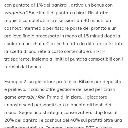
con puntate di 1% del bankroll, attiva un bonus con
wagering
25x e limiti di puntata chiari. Risultato:
requisiti completati in tre sessioni da 90 minuti, un
cashout intermedio per fissare parte del profitto e un
prelievo finale processato in meno di 15 minuti dopo la
conferma on-chain. Ciò che ha fatto la differenza è stata
la scelta di una rete a costo contenuto e un RTP
trasparente, insieme a limiti di puntata compatibili con i
termini del bonus.
Esempio 2: un giocatore preferisce
Bitcoin
per deposito
e prelievo. Il casino offre gestione dei seed per crash
game
provably fair
. Prima di iniziare, il giocatore
imposta seed personalizzato e annota gli hash dei
round. Segue una strategia conservativa: stop loss al
20% del bankroll e cashout del 40% sui profitti oltre una
soglia prestabilita. Quando il mercato BTC diventa