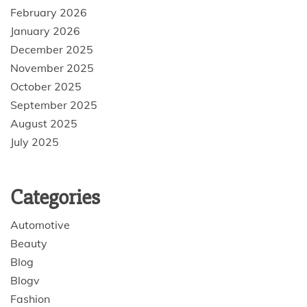
February 2026
January 2026
December 2025
November 2025
October 2025
September 2025
August 2025
July 2025
Categories
Automotive
Beauty
Blog
Blogv
Fashion