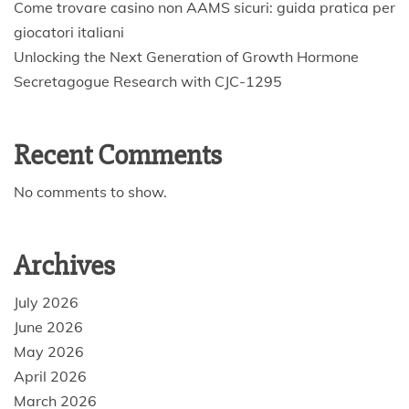
Come trovare casino non AAMS sicuri: guida pratica per
giocatori italiani
Unlocking the Next Generation of Growth Hormone
Secretagogue Research with CJC-1295
Recent Comments
No comments to show.
Archives
July 2026
June 2026
May 2026
April 2026
March 2026