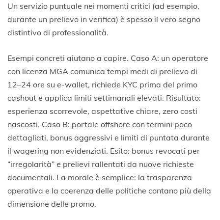
Un servizio puntuale nei momenti critici (ad esempio,
durante un prelievo in verifica) è spesso il vero segno
distintivo di professionalità.
Esempi concreti aiutano a capire. Caso A: un operatore
con licenza MGA comunica tempi medi di prelievo di
12–24 ore su e-wallet, richiede KYC prima del primo
cashout e applica limiti settimanali elevati. Risultato:
esperienza scorrevole, aspettative chiare, zero costi
nascosti. Caso B: portale offshore con termini poco
dettagliati, bonus aggressivi e limiti di puntata durante
il wagering non evidenziati. Esito: bonus revocati per
“irregolarità” e prelievi rallentati da nuove richieste
documentali. La morale è semplice: la trasparenza
operativa e la coerenza delle politiche contano più della
dimensione delle promo.