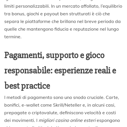
limiti personalizzabili. In un mercato affollato, l’equilibrio
tra bonus, giochi e payout ben strutturati è ciò che
separa le piattaforme che brillano nel breve periodo da
quelle che mantengono fiducia e reputazione nel lungo
termine.
Pagamenti, supporto e gioco
responsabile: esperienze reali e
best practice
I metodi di pagamento sono uno snodo cruciale. Carte,
bonifici, e-wallet come Skrill/Neteller e, in alcuni casi,
prepagate o criptovalute, definiscono velocità e costi
dei movimenti. I
migliori casino online esteri
espongono