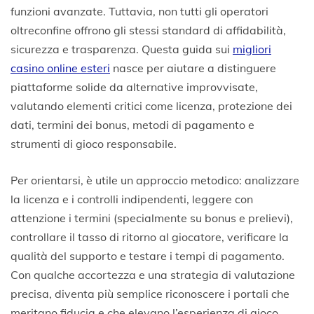
funzioni avanzate. Tuttavia, non tutti gli operatori
oltreconfine offrono gli stessi standard di affidabilità,
sicurezza e trasparenza. Questa guida sui
migliori
casino online esteri
nasce per aiutare a distinguere
piattaforme solide da alternative improvvisate,
valutando elementi critici come licenza, protezione dei
dati, termini dei bonus, metodi di pagamento e
strumenti di gioco responsabile.
Per orientarsi, è utile un approccio metodico: analizzare
la licenza e i controlli indipendenti, leggere con
attenzione i termini (specialmente su bonus e prelievi),
controllare il tasso di ritorno al giocatore, verificare la
qualità del supporto e testare i tempi di pagamento.
Con qualche accortezza e una strategia di valutazione
precisa, diventa più semplice riconoscere i portali che
meritano fiducia e che elevano l’esperienza di gioco,