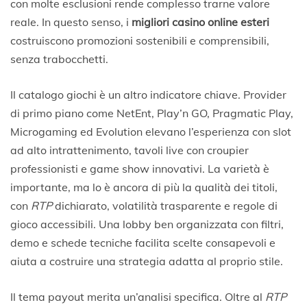
con molte esclusioni rende complesso trarne valore
reale. In questo senso, i
migliori casino online esteri
costruiscono promozioni sostenibili e comprensibili,
senza trabocchetti.
Il catalogo giochi è un altro indicatore chiave. Provider
di primo piano come NetEnt, Play’n GO, Pragmatic Play,
Microgaming ed Evolution elevano l’esperienza con slot
ad alto intrattenimento, tavoli live con croupier
professionisti e game show innovativi. La varietà è
importante, ma lo è ancora di più la qualità dei titoli,
con
RTP
dichiarato, volatilità trasparente e regole di
gioco accessibili. Una lobby ben organizzata con filtri,
demo e schede tecniche facilita scelte consapevoli e
aiuta a costruire una strategia adatta al proprio stile.
Il tema payout merita un’analisi specifica. Oltre al
RTP