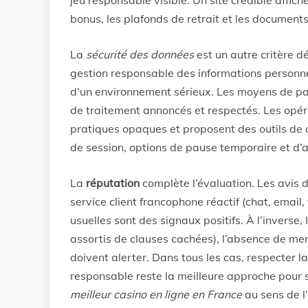
jeu responsable visible. Un site crédible affic
bonus, les plafonds de retrait et les document
La
sécurité des données
est un autre critère dé
gestion responsable des informations personnell
d’un environnement sérieux. Les moyens de pai
de traitement annoncés et respectés. Les opérat
pratiques opaques et proposent des outils de c
de session, options de pause temporaire et d’a
La
réputation
complète l’évaluation. Les avis d
service client francophone réactif (chat, ema
usuelles sont des signaux positifs. À l’inverse,
assortis de clauses cachées), l’absence de men
doivent alerter. Dans tous les cas, respecter l
responsable reste la meilleure approche pour 
meilleur casino en ligne en France
au sens de l