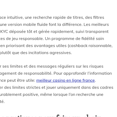
ce intuitive, une recherche rapide de titres, des filtres
ne version mobile fluide font la différence. Les meilleurs
on KYC déposée tôt et gérée rapidement, suivi transparent
rtes de jeu responsable. Un programme de fidélité sain
 en priorisant des avantages utiles (cashback raisonnable,
 plutôt que des incitations agressives.
er ses limites et des messages réguliers sur les risques
gement de responsabilité. Pour approfondir l’information
ce peut être utile:
meilleur casino en ligne france
.
er des limites strictes et jouer uniquement dans des cadres
urablement positive, même lorsque l’on recherche une
té.