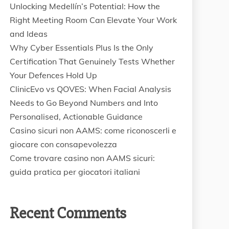
Unlocking Medellín’s Potential: How the
Right Meeting Room Can Elevate Your Work
and Ideas
Why Cyber Essentials Plus Is the Only
Certification That Genuinely Tests Whether
Your Defences Hold Up
ClinicEvo vs QOVES: When Facial Analysis
Needs to Go Beyond Numbers and Into
Personalised, Actionable Guidance
Casino sicuri non AAMS: come riconoscerli e
giocare con consapevolezza
Come trovare casino non AAMS sicuri:
guida pratica per giocatori italiani
Recent Comments