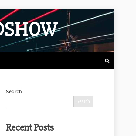
ADSHOW
Search
Search
Recent Posts