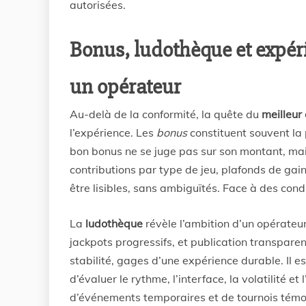
autorisées.
Bonus, ludothèque et expéri
un opérateur
Au-delà de la conformité, la quête du
meilleur
l’expérience. Les
bonus
constituent souvent la 
bon bonus ne se juge pas sur son montant, mais
contributions par type de jeu, plafonds de gain
être lisibles, sans ambiguïtés. Face à des con
La
ludothèque
révèle l’ambition d’un opérateur:
jackpots progressifs, et publication transpare
stabilité, gages d’une expérience durable. Il e
d’évaluer le rythme, l’interface, la volatilité 
d’événements temporaires et de tournois témo