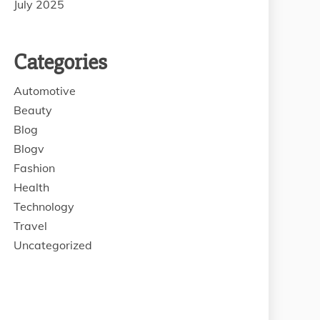
July 2025
Categories
Automotive
Beauty
Blog
Blogv
Fashion
Health
Technology
Travel
Uncategorized