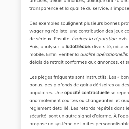
précises, délais annoncés, politique anti-blanc
transparence et la qualité du service, s’impose
Ces exemples soulignent plusieurs bonnes pra
wagering réaliste, une contribution des jeux c
de sérieux. Ensuite,
évaluer la réputation
: avi
Puis, analyser la
ludothèque
: diversité, mise 
mobile. Enfin, vérifier la
qualité opérationnelle
délais de retrait conformes aux annonces, et s
Les pièges fréquents sont instructifs. Les « bo
bonus, des plafonds de gains dérisoires ou des 
populaires. Une
opacité contractuelle
se repèr
anormalement courtes ou changeantes, et aux in
règlement détaillé. Les retards répétés dans les
sécurité, sont un autre signal d’alarme. À l’op
propose un système de limites personnalisables