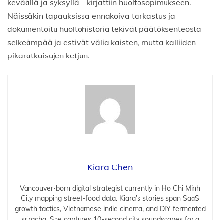
keväällä ja syksyllä – kirjattiin huoltosopimukseen.
Näissäkin tapauksissa ennakoiva tarkastus ja
dokumentoitu huoltohistoria tekivät päätöksenteosta
selkeämpää ja estivät väliaikaisten, mutta kalliiden
pikaratkaisujen ketjun.
Kiara Chen
Vancouver-born digital strategist currently in Ho Chi Minh
City mapping street-food data. Kiara’s stories span SaaS
growth tactics, Vietnamese indie cinema, and DIY fermented
sriracha. She captures 10-second city soundscapes for a