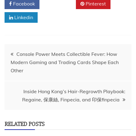
Facebook
Twitter
Pinterest
Linkedin
Post
Console Power Meets Collectible Fever: How
Modern Gaming and Trading Cards Shape Each
navigation
Other
Inside Hong Kong’s Hair-Regrowth Playbook:
Regaine, 保康絲, Finpecia, and 印保finpecia
RELATED POSTS