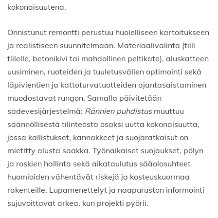
kokonaisuutena.
Onnistunut remontti perustuu huolelliseen kartoitukseen
ja realistiseen suunnitelmaan. Materiaalivalinta (tiili
tiilelle, betonikivi tai mahdollinen peltikate), aluskatteen
uusiminen, ruoteiden ja tuuletusvälien optimointi sekä
läpivientien ja kattoturvatuotteiden ajantasaistaminen
muodostavat rungon. Samalla päivitetään
sadevesijärjestelmä:
Rännien puhdistus
muuttuu
säännöllisestä tilinteosta osaksi uutta kokonaisuutta,
jossa kallistukset, kannakkeet ja suojaratkaisut on
mietitty alusta saakka. Työnaikaiset suojaukset, pölyn
ja roskien hallinta sekä aikataulutus sääolosuhteet
huomioiden vähentävät riskejä ja kosteuskuormaa
rakenteille. Lupamenettelyt ja naapuruston informointi
sujuvoittavat arkea, kun projekti pyörii.