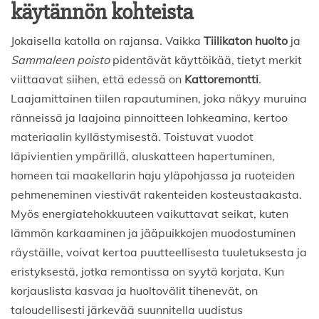
käytännön kohteista
Jokaisella katolla on rajansa. Vaikka
Tiilikaton huolto
ja
Sammaleen poisto
pidentävät käyttöikää, tietyt merkit
viittaavat siihen, että edessä on
Kattoremontti
.
Laajamittainen tiilen rapautuminen, joka näkyy muruina
ränneissä ja laajoina pinnoitteen lohkeamina, kertoo
materiaalin kyllästymisestä. Toistuvat vuodot
läpivientien ympärillä, aluskatteen hapertuminen,
homeen tai maakellarin haju yläpohjassa ja ruoteiden
pehmeneminen viestivät rakenteiden kosteustaakasta.
Myös energiatehokkuuteen vaikuttavat seikat, kuten
lämmön karkaaminen ja jääpuikkojen muodostuminen
räystäille, voivat kertoa puutteellisesta tuuletuksesta ja
eristyksestä, jotka remontissa on syytä korjata. Kun
korjauslista kasvaa ja huoltovälit tihenevät, on
taloudellisesti järkevää suunnitella uudistus