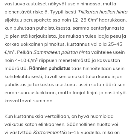
vastuuvakuutukset näkyvät usein hinnassa, mutta
pienentävät riskejä. Tyypillisesti
Tiilikaton huollon hinta
sijoittuu peruspaketeissa noin 12–25 €/m² haarukkaan,
kun puhutaan puhdistuksesta, sammaleentorjunnasta
ja pienistä korjauksista. Jos mukaan tulee laaja pesu ja
korkealuokkainen pinnoitus, kustannus voi olla 25–45
€/m². Pelkän
Sammaleen poiston hinta
vaihtelee usein
noin 4–10 €/m² riippuen menetelmästä ja kasvuston
määrästä.
Rännien puhdistus
taas hinnoitellaan usein
kohdekohtaisesti; tavallisen omakotitalon kourulinjan
puhdistus ja tarkastus asettuvat usein satamääräisen
euron suuruusluokkaan, mutta laajat linjat ja nostintyöt
kasvattavat summaa.
Kun kustannuksia vertaillaan, on hyvä huomioida
vaikutus katon elinkaareen. Säännöllinen huolto voi
viivästyttää
Kattoremontti
a 5–15 vuodella, mikä on