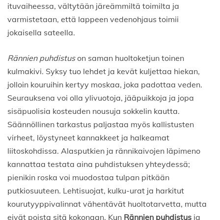
ituvaiheessa, vältytään järeämmiltä toimilta ja
varmistetaan, että lappeen vedenohjaus toimii
jokaisella sateella.
Rännien puhdistus
on saman huoltoketjun toinen
kulmakivi. Syksy tuo lehdet ja kevät kuljettaa hiekan,
jolloin kouruihin kertyy moskaa, joka padottaa veden.
Seurauksena voi olla ylivuotoja, jääpuikkoja ja jopa
sisäpuolisia kosteuden nousuja sokkelin kautta.
Säännöllinen tarkastus paljastaa myös kallistusten
virheet, löystyneet kannakkeet ja halkeamat
liitoskohdissa. Alasputkien ja rännikaivojen läpimeno
kannattaa testata aina puhdistuksen yhteydessä;
pienikin roska voi muodostaa tulpan pitkään
putkiosuuteen. Lehtisuojat, kulku-urat ja harkitut
kourutyyppivalinnat vähentävät huoltotarvetta, mutta
eivät poista sitä kokonaan. Kun
Rännien puhdistus
ja