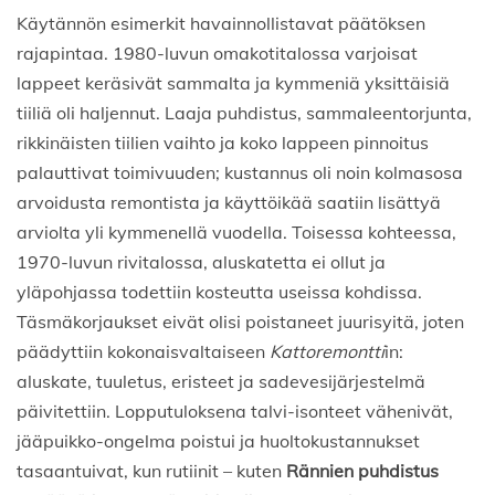
Käytännön esimerkit havainnollistavat päätöksen
rajapintaa. 1980-luvun omakotitalossa varjoisat
lappeet keräsivät sammalta ja kymmeniä yksittäisiä
tiiliä oli haljennut. Laaja puhdistus, sammaleentorjunta,
rikkinäisten tiilien vaihto ja koko lappeen pinnoitus
palauttivat toimivuuden; kustannus oli noin kolmasosa
arvoidusta remontista ja käyttöikää saatiin lisättyä
arviolta yli kymmenellä vuodella. Toisessa kohteessa,
1970-luvun rivitalossa, aluskatetta ei ollut ja
yläpohjassa todettiin kosteutta useissa kohdissa.
Täsmäkorjaukset eivät olisi poistaneet juurisyitä, joten
päädyttiin kokonaisvaltaiseen
Kattoremontti
in:
aluskate, tuuletus, eristeet ja sadevesijärjestelmä
päivitettiin. Lopputuloksena talvi-isonteet vähenivät,
jääpuikko-ongelma poistui ja huoltokustannukset
tasaantuivat, kun rutiinit – kuten
Rännien puhdistus