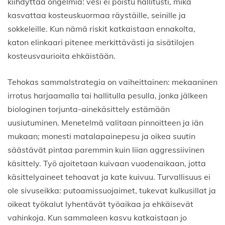
kiihdyttää ongelmia: vesi ei poistu hallitusti, mikä
kasvattaa kosteuskuormaa räystäille, seinille ja
sokkeleille. Kun nämä riskit katkaistaan ennakolta,
katon elinkaari pitenee merkittävästi ja sisätilojen
kosteusvaurioita ehkäistään.
Tehokas sammalstrategia on vaiheittainen: mekaaninen
irrotus harjaamalla tai hallitulla pesulla, jonka jälkeen
biologinen torjunta-ainekäsittely estämään
uusiutuminen. Menetelmä valitaan pinnoitteen ja iän
mukaan; monesti matalapainepesu ja oikea suutin
säästävät pintaa paremmin kuin liian aggressiivinen
käsittely. Työ ajoitetaan kuivaan vuodenaikaan, jotta
käsittelyaineet tehoavat ja kate kuivuu. Turvallisuus ei
ole sivuseikka: putoamissuojaimet, tukevat kulkusillat ja
oikeat työkalut lyhentävät työaikaa ja ehkäisevät
vahinkoja. Kun sammaleen kasvu katkaistaan jo