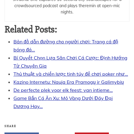
crowdsourced podcast and plays theremin at open-mic
nights.
Related Posts:
Bản đồ dẫn đường cho người chơi: Trang cá độ
bóng đá…
Bí Quyết Chọn Lựa Sân Chơi Cá Cược: Định Hướng
Từ Chuyên Gia
Thủ thuật và chiến lược tinh túy để chơi poker như…
Kazino Internetu: Nauja Era Pramogų ir Galimybių
De perfecte plek voor elk feest: van intieme…
Game Bắn Cá Ăn Xu: Mỏ Vàng Dưới Đáy Đại
Dương Hay…
SHARE