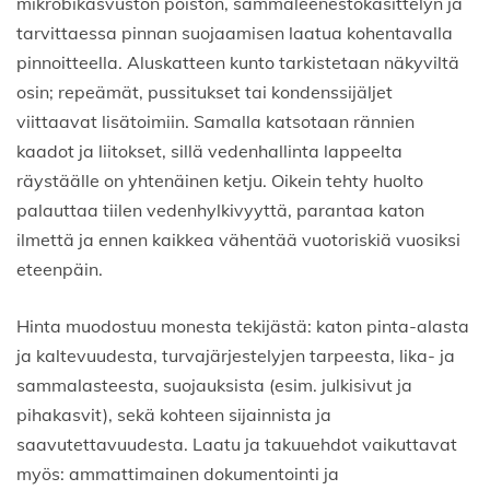
mikrobikasvuston poiston, sammaleenestokäsittelyn ja
tarvittaessa pinnan suojaamisen laatua kohentavalla
pinnoitteella. Aluskatteen kunto tarkistetaan näkyviltä
osin; repeämät, pussitukset tai kondenssijäljet
viittaavat lisätoimiin. Samalla katsotaan rännien
kaadot ja liitokset, sillä vedenhallinta lappeelta
räystäälle on yhtenäinen ketju. Oikein tehty huolto
palauttaa tiilen vedenhylkivyyttä, parantaa katon
ilmettä ja ennen kaikkea vähentää vuotoriskiä vuosiksi
eteenpäin.
Hinta muodostuu monesta tekijästä: katon pinta-alasta
ja kaltevuudesta, turvajärjestelyjen tarpeesta, lika- ja
sammalasteesta, suojauksista (esim. julkisivut ja
pihakasvit), sekä kohteen sijainnista ja
saavutettavuudesta. Laatu ja takuuehdot vaikuttavat
myös: ammattimainen dokumentointi ja