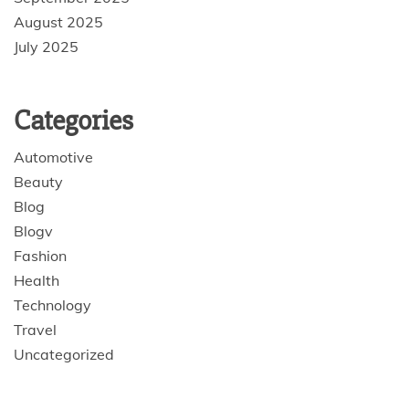
August 2025
July 2025
Categories
Automotive
Beauty
Blog
Blogv
Fashion
Health
Technology
Travel
Uncategorized