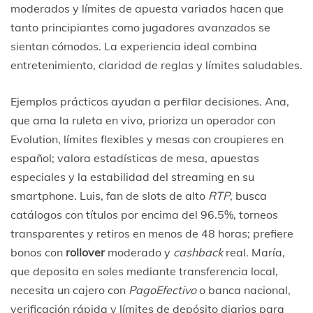
moderados y límites de apuesta variados hacen que
tanto principiantes como jugadores avanzados se
sientan cómodos. La experiencia ideal combina
entretenimiento, claridad de reglas y límites saludables.
Ejemplos prácticos ayudan a perfilar decisiones. Ana,
que ama la ruleta en vivo, prioriza un operador con
Evolution, límites flexibles y mesas con croupieres en
español; valora estadísticas de mesa, apuestas
especiales y la estabilidad del streaming en su
smartphone. Luis, fan de slots de alto
RTP
, busca
catálogos con títulos por encima del 96.5%, torneos
transparentes y retiros en menos de 48 horas; prefiere
bonos con
rollover
moderado y
cashback
real. María,
que deposita en soles mediante transferencia local,
necesita un cajero con
PagoEfectivo
o banca nacional,
verificación rápida y límites de depósito diarios para