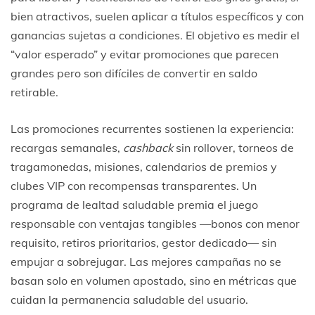
bien atractivos, suelen aplicar a títulos específicos y con
ganancias sujetas a condiciones. El objetivo es medir el
“valor esperado” y evitar promociones que parecen
grandes pero son difíciles de convertir en saldo
retirable.
Las promociones recurrentes sostienen la experiencia:
recargas semanales,
cashback
sin rollover, torneos de
tragamonedas, misiones, calendarios de premios y
clubes VIP con recompensas transparentes. Un
programa de lealtad saludable premia el juego
responsable con ventajas tangibles —bonos con menor
requisito, retiros prioritarios, gestor dedicado— sin
empujar a sobrejugar. Las mejores campañas no se
basan solo en volumen apostado, sino en métricas que
cuidan la permanencia saludable del usuario.