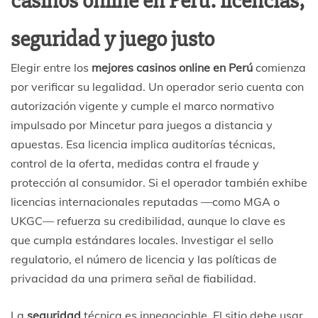
casinos online en Perú: licencias,
seguridad y juego justo
Elegir entre los
mejores casinos online en Perú
comienza
por verificar su legalidad. Un operador serio cuenta con
autorización vigente y cumple el marco normativo
impulsado por Mincetur para juegos a distancia y
apuestas. Esa licencia implica auditorías técnicas,
control de la oferta, medidas contra el fraude y
protección al consumidor. Si el operador también exhibe
licencias internacionales reputadas —como MGA o
UKGC— refuerza su credibilidad, aunque lo clave es
que cumpla estándares locales. Investigar el sello
regulatorio, el número de licencia y las políticas de
privacidad da una primera señal de fiabilidad.
La
seguridad
técnica es innegociable. El sitio debe usar