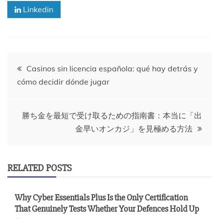
Linkedin
Post
Casinos sin licencia española: qué hay detrás y
cómo decidir dónde jugar
navigation
勝ち金を最短で受け取るための指南書：本当に「出
金早いオンカジ」を見極める方法
RELATED POSTS
Why Cyber Essentials Plus Is the Only Certification
That Genuinely Tests Whether Your Defences Hold Up