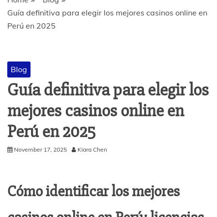
Guía definitiva para elegir los mejores casinos online en
Perú en 2025
Blog
Guía definitiva para elegir los
mejores casinos online en
Perú en 2025
November 17, 2025
Kiara Chen
Cómo identificar los mejores