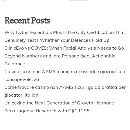
Recent Posts
Why Cyber Essentials Plus Is the Only Certification That
Genuinely Tests Whether Your Defences Hold Up
ClinicEvo vs QOVES: When Facial Analysis Needs to Go
Beyond Numbers and Into Personalised, Actionable
Guidance
Casino sicuri non AAMS: come riconoscerli e giocare con
consapevolezza
Come trovare casino non AAMS sicuri: guida pratica per
giocatori italiani
Unlocking the Next Generation of Growth Hormone
Secretagogue Research with CJC-1295