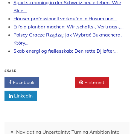
Sportstreaming in der Schweiz neu erleben: Wie
Blue…
Häuser professionell verkaufen in Husum und…
Erfolg planbar machen: Wirtschafts-, Vertrags-,…
Polscy Gracze Rządzą: Jak Wybrać Bukmachera,
Który…
Skab energi og fællesskab: Den rette DJ løfter…
SHARE
Facebook
Twitter
Pinterest
Linkedin
Post
Navigating Uncertainty: Turning Ambition into