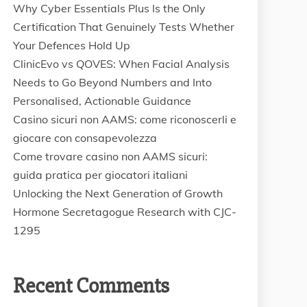
Why Cyber Essentials Plus Is the Only
Certification That Genuinely Tests Whether
Your Defences Hold Up
ClinicEvo vs QOVES: When Facial Analysis
Needs to Go Beyond Numbers and Into
Personalised, Actionable Guidance
Casino sicuri non AAMS: come riconoscerli e
giocare con consapevolezza
Come trovare casino non AAMS sicuri:
guida pratica per giocatori italiani
Unlocking the Next Generation of Growth
Hormone Secretagogue Research with CJC-
1295
Recent Comments