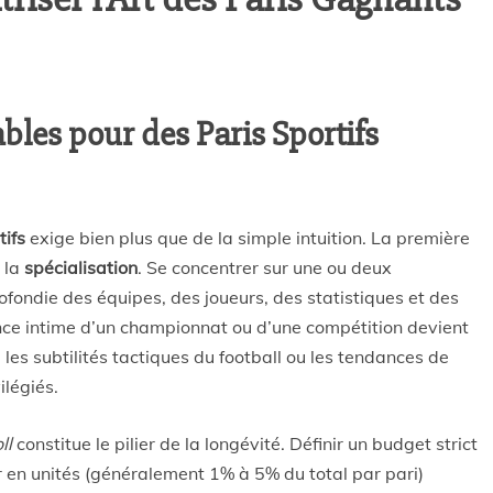
les pour des Paris Sportifs
tifs
exige bien plus que de la simple intuition. La première
 la
spécialisation
. Se concentrer sur une ou deux
fondie des équipes, des joueurs, des statistiques et des
ce intime d’un championnat ou d’une compétition devient
es subtilités tactiques du football ou les tendances de
ilégiés.
ll
constitue le pilier de la longévité. Définir un budget strict
r en unités (généralement 1% à 5% du total par pari)