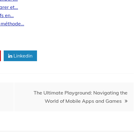
arer et…
fs en…
ne méthode…
Linkedin
The Ultimate Playground: Navigating the
World of Mobile Apps and Games