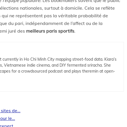
e
l’équipe populaire
. Les bookmakers savent que le public
élections nationales, surtout à domicile. Cela se reflète
 qui ne représentent pas la véritable probabilité de
sèque du pari, indépendamment de l’affect ou de la
nemi juré des
meilleurs paris sportifs
.
t currently in Ho Chi Minh City mapping street-food data. Kiara’s
cs, Vietnamese indie cinema, and DIY fermented sriracha. She
capes for a crowdsourced podcast and plays theremin at open-
 sites de…
pour le…
 expert…