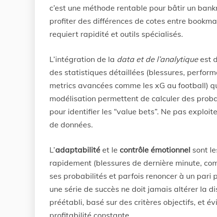
c’est une méthode rentable pour bâtir un bankrol
profiter des différences de cotes entre bookmak
requiert rapidité et outils spécialisés.
L’intégration de la
data et de l’analytique
est d
des statistiques détaillées (blessures, perform
metrics avancées comme les xG au football) qui
modélisation permettent de calculer des prob
pour identifier les “value bets”. Ne pas exploi
de données.
L’
adaptabilité
et le
contrôle émotionnel
sont le
rapidement (blessures de dernière minute, comp
ses probabilités et parfois renoncer à un pari
une série de succès ne doit jamais altérer la di
préétabli, basé sur des critères objectifs, et évi
profitabilité constante.