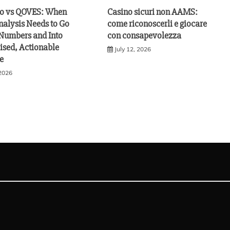
vo vs QOVES: When
Casino sicuri non AAMS:
nalysis Needs to Go
come riconoscerli e giocare
Numbers and Into
con consapevolezza
ised, Actionable
July 12, 2026
e
 2026