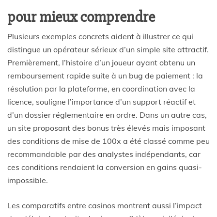
pour mieux comprendre
Plusieurs exemples concrets aident à illustrer ce qui
distingue un opérateur sérieux d’un simple site attractif.
Premièrement, l’histoire d’un joueur ayant obtenu un
remboursement rapide suite à un bug de paiement : la
résolution par la plateforme, en coordination avec la
licence, souligne l’importance d’un support réactif et
d’un dossier réglementaire en ordre. Dans un autre cas,
un site proposant des bonus très élevés mais imposant
des conditions de mise de 100x a été classé comme peu
recommandable par des analystes indépendants, car
ces conditions rendaient la conversion en gains quasi-
impossible.
Les comparatifs entre casinos montrent aussi l’impact