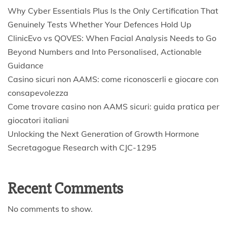
Why Cyber Essentials Plus Is the Only Certification That
Genuinely Tests Whether Your Defences Hold Up
ClinicEvo vs QOVES: When Facial Analysis Needs to Go
Beyond Numbers and Into Personalised, Actionable
Guidance
Casino sicuri non AAMS: come riconoscerli e giocare con
consapevolezza
Come trovare casino non AAMS sicuri: guida pratica per
giocatori italiani
Unlocking the Next Generation of Growth Hormone
Secretagogue Research with CJC-1295
Recent Comments
No comments to show.