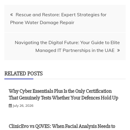
Post
Rescue and Restore: Expert Strategies for
Phone Water Damage Repair
navigation
Navigating the Digital Future: Your Guide to Elite
Managed IT Partnerships in the UAE
RELATED POSTS
Why Cyber Essentials Plus Is the Only Certification
That Genuinely Tests Whether Your Defences Hold Up
July 26, 2026
ClinicEvo vs QOVES: When Facial Analysis Needs to