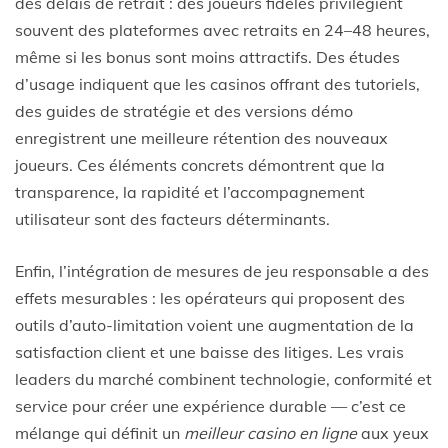
des délais de retrait : des joueurs fidèles privilégient
souvent des plateformes avec retraits en 24–48 heures,
même si les bonus sont moins attractifs. Des études
d’usage indiquent que les casinos offrant des tutoriels,
des guides de stratégie et des versions démo
enregistrent une meilleure rétention des nouveaux
joueurs. Ces éléments concrets démontrent que la
transparence, la rapidité et l’accompagnement
utilisateur sont des facteurs déterminants.
Enfin, l’intégration de mesures de jeu responsable a des
effets mesurables : les opérateurs qui proposent des
outils d’auto-limitation voient une augmentation de la
satisfaction client et une baisse des litiges. Les vrais
leaders du marché combinent technologie, conformité et
service pour créer une expérience durable — c’est ce
mélange qui définit un
meilleur casino en ligne
aux yeux