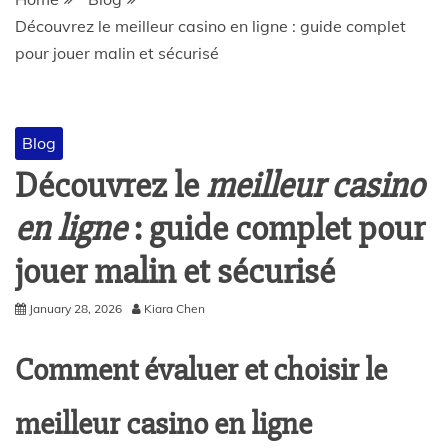
Découvrez le meilleur casino en ligne : guide complet
pour jouer malin et sécurisé
Blog
Découvrez le
meilleur casino
en ligne
: guide complet pour
jouer malin et sécurisé
January 28, 2026
Kiara Chen
Comment évaluer et choisir le
meilleur casino en ligne