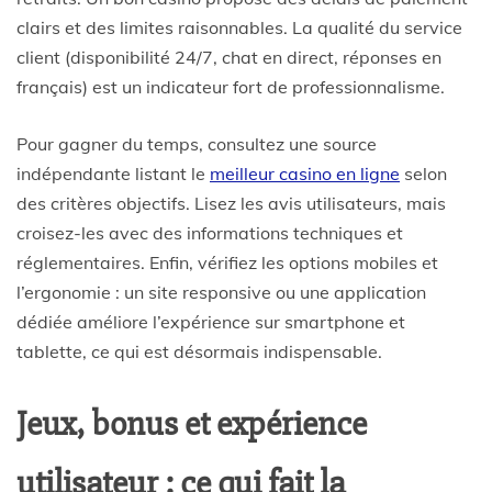
clairs et des limites raisonnables. La qualité du service
client (disponibilité 24/7, chat en direct, réponses en
français) est un indicateur fort de professionnalisme.
Pour gagner du temps, consultez une source
indépendante listant le
meilleur casino en ligne
selon
des critères objectifs. Lisez les avis utilisateurs, mais
croisez-les avec des informations techniques et
réglementaires. Enfin, vérifiez les options mobiles et
l’ergonomie : un site responsive ou une application
dédiée améliore l’expérience sur smartphone et
tablette, ce qui est désormais indispensable.
Jeux, bonus et expérience
utilisateur : ce qui fait la