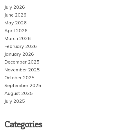
July 2026
June 2026
May 2026
April 2026
March 2026
February 2026
January 2026
December 2025
November 2025
October 2025
September 2025
August 2025
July 2025
Categories