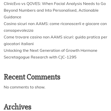
ClinicEvo vs QOVES: When Facial Analysis Needs to Go
Beyond Numbers and Into Personalised, Actionable
Guidance
Casino sicuri non AAMS: come riconoscerli e giocare con
consapevolezza
Come trovare casino non AAMS sicuri: guida pratica per
giocatori italiani
Unlocking the Next Generation of Growth Hormone
Secretagogue Research with CJC-1295
Recent Comments
No comments to show.
Archives