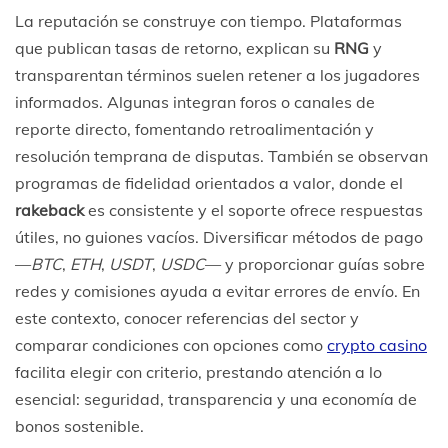
La reputación se construye con tiempo. Plataformas
que publican tasas de retorno, explican su
RNG
y
transparentan términos suelen retener a los jugadores
informados. Algunas integran foros o canales de
reporte directo, fomentando retroalimentación y
resolución temprana de disputas. También se observan
programas de fidelidad orientados a valor, donde el
rakeback
es consistente y el soporte ofrece respuestas
útiles, no guiones vacíos. Diversificar métodos de pago
—
BTC
,
ETH
,
USDT
,
USDC
— y proporcionar guías sobre
redes y comisiones ayuda a evitar errores de envío. En
este contexto, conocer referencias del sector y
comparar condiciones con opciones como
crypto casino
facilita elegir con criterio, prestando atención a lo
esencial: seguridad, transparencia y una economía de
bonos sostenible.