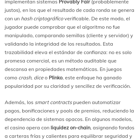
implementan sistemas
Provably Fair
(probablemente
justos), en los que el resultado de cada ronda se genera
con un
hash criptográfico
verificable. De este modo, el
jugador puede comprobar que el algoritmo no fue
manipulado, comparando semillas (cliente y servidor) y
validando la integridad de los resultados. Esta
trazabilidad eleva el estándar de confianza: no es solo
promesa comercial, es un método auditable que
descansa en propiedades matemáticas. En juegos
como
crash
,
dice
o
Plinko
, este enfoque ha ganado
popularidad por su claridad y sencillez de verificación.
Además, los
smart contracts
pueden automatizar
pagos, bonificaciones y pools de premios, reduciendo la
dependencia de sistemas opacos. En algunos modelos,
el casino opera con
liquidez on-chain
, asignando fondos
a carteras frías y calientes para equilibrar seguridad y