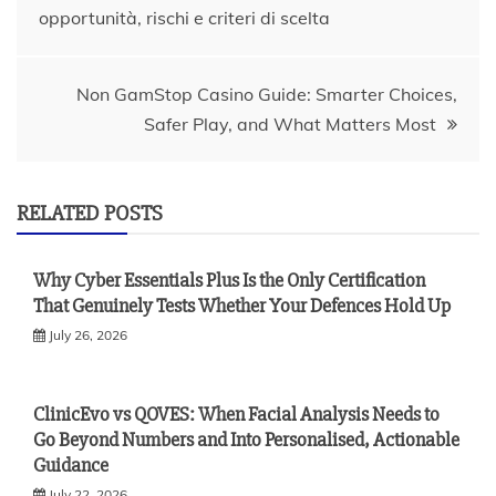
opportunità, rischi e criteri di scelta
navigation
Non GamStop Casino Guide: Smarter Choices,
Safer Play, and What Matters Most
RELATED POSTS
Why Cyber Essentials Plus Is the Only Certification
That Genuinely Tests Whether Your Defences Hold Up
July 26, 2026
ClinicEvo vs QOVES: When Facial Analysis Needs to
Go Beyond Numbers and Into Personalised, Actionable
Guidance
July 22, 2026