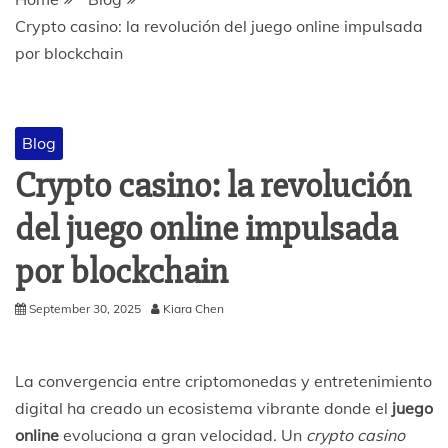
Crypto casino: la revolución del juego online impulsada
por blockchain
Blog
Crypto casino: la revolución
del juego online impulsada
por blockchain
September 30, 2025
Kiara Chen
La convergencia entre criptomonedas y entretenimiento
digital ha creado un ecosistema vibrante donde el
juego
online
evoluciona a gran velocidad. Un
crypto casino