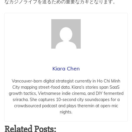
なカジノライフを送るための重要なカギとなります。
Kiara Chen
Vancouver-born digital strategist currently in Ho Chi Minh
City mapping street-food data. Kiara’s stories span SaaS
growth tactics, Vietnamese indie cinema, and DIY fermented
sriracha. She captures 10-second city soundscapes for a
crowdsourced podcast and plays theremin at open-mic
nights.
Related Posts: