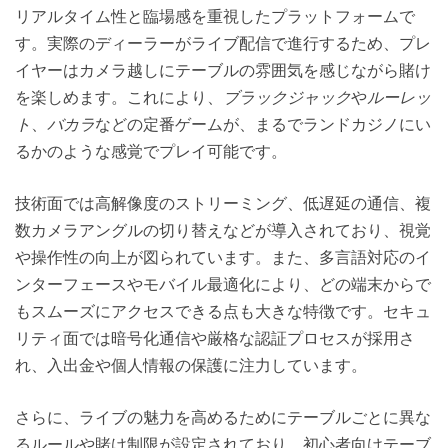
リアルタイム性と臨場感を重視したプラットフォームで
す。実際のディーラーがライブ配信で進行するため、プレ
イヤーはカメラ越しにテーブルの雰囲気を感じながら賭け
を楽しめます。これにより、
ブラックジャック
や
ルーレッ
ト
、
バカラ
などの定番ゲームが、まるでランドカジノにい
るかのような感覚でプレイ可能です。
技術面では高解像度のストリーミング、低遅延の通信、複
数カメラアングルの切り替えなどが導入されており、視覚
や操作性の向上が図られています。また、多言語対応のイ
ンターフェースやモバイル最適化により、どの端末からで
もスムーズにアクセスできる点も大きな特徴です。セキュ
リティ面では暗号化通信や厳格な認証プロセスが採用さ
れ、入出金や個人情報の保護に注力しています。
さらに、ライブの魅力を高めるためにテーブルごとに異な
るルールや賭け制限が設定されており、初心者向けテーブ