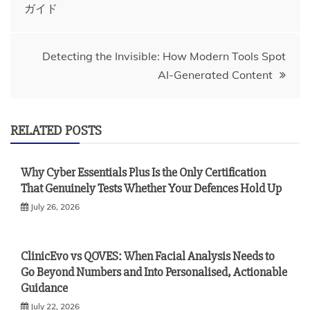
ガイド
navigation
Detecting the Invisible: How Modern Tools Spot
AI-Generated Content
RELATED POSTS
Why Cyber Essentials Plus Is the Only Certification
That Genuinely Tests Whether Your Defences Hold Up
July 26, 2026
ClinicEvo vs QOVES: When Facial Analysis Needs to
Go Beyond Numbers and Into Personalised, Actionable
Guidance
July 22, 2026