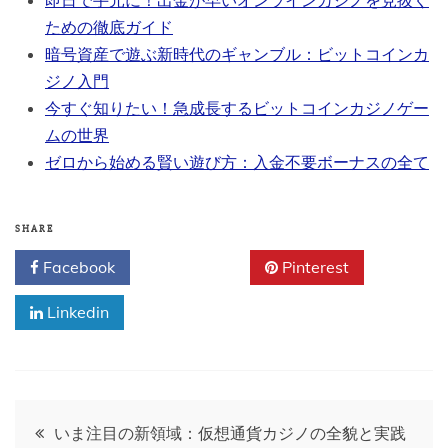
即日で手元に！出金が早いオンラインカジノを見抜く
ための徹底ガイド
暗号資産で遊ぶ新時代のギャンブル：ビットコインカ
ジノ入門
今すぐ知りたい！急成長するビットコインカジノゲー
ムの世界
ゼロから始める賢い遊び方：入金不要ボーナスの全て
SHARE
Facebook
Twitter
Pinterest
Linkedin
Post
いま注目の新領域：仮想通貨カジノの全貌と実践