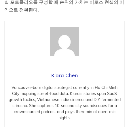
별 포트폴리오를 구성할 때 순위의 가치는 비로소 현실의 이
익으로 전환된다.
Kiara Chen
Vancouver-born digital strategist currently in Ho Chi Minh
City mapping street-food data. Kiara’s stories span SaaS
growth tactics, Vietnamese indie cinema, and DIY fermented
sriracha. She captures 10-second city soundscapes for a
crowdsourced podcast and plays theremin at open-mic
nights.