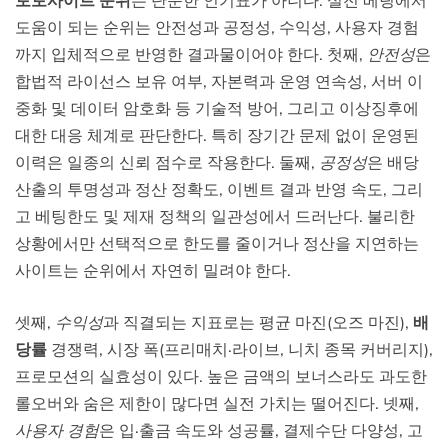
토토사이트 순위
는 단순한 인기표가 아니다. 실전 베팅에서
도움이 되는 순위는 안전성과 공정성, 수익성, 사용자 경험
까지 입체적으로 반영한 결과물이어야 한다. 첫째,
안전성
은
합법적 라이선스 보유 여부, 자본력과 운영 연속성, 서버 이
중화 및 데이터 암호화 등 기술적 방어, 그리고 이상징후에
대한 대응 체계로 판단한다. 특히 장기간 문제 없이 운영된
이력은 일종의 신뢰 점수로 작용한다. 둘째,
공정성
은 배당
산출의 투명성과 정산 정확도, 이벤트 결과 반영 속도, 그리
고 베팅한도 및 제재 정책의 일관성에서 드러난다. 불리한
상황에서만 선택적으로 한도를 줄이거나 정산을 지연하는
사이트는 순위에서 자연히 밀려야 한다.
셋째,
수익성
과 직결되는 지표로는 평균 마진(오즈 마진),
배
당률
경쟁력, 시장 폭(프리매치·라이브, 니치 종목 커버리지),
프로모션의 실효성이 있다. 높은 금액의 보너스라도 과도한
롤오버와 숨은 제한이 많다면 실전 가치는 떨어진다. 넷째,
사용자 경험
은 입·출금 속도와 성공률, 결제수단 다양성, 고