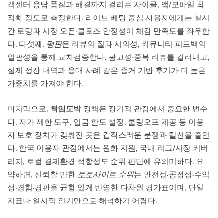
객센터 응답 품질과 해결까지 걸리는 사이클, 앱/모바일 최
적화 정도로 측정한다. 라이브 베팅 중심 사용자에게는 실시
간 로딩과 시장 오픈·클로즈 안정성이 체감 만족도를 좌우한
다. 다섯째,
평판
은 리뷰의 질과 시의성, 커뮤니티 피드백의
일관성을 통해 교차검증한다. 광고성·중복 리뷰를 걸러내고,
실제 정산 내역과 응대 사례 같은 증거 기반 후기가 더 높은
가중치를 가져야 한다.
마지막으로,
책임도박
정책은 장기적 관점에서 중요한 변수
다. 자가 제한 도구, 입금 한도 설정, 쿨링오프 제공 등 이용
자 보호 장치가 갖춰진 곳은 갑작스러운 분쟁과 탈선을 줄인
다. 한국 이용자 관점에서는 원화 지원, 국내 리그/시장 커버
리지, 로컬 결제환경 적합성도 순위 판단에 유의미하다. 요
약하면, 신뢰할 만한
토토사이트 순위
는 안전성·공정성·수익
성·경험·평판을 균형 있게 반영한 다차원 평가표이며, 단일
지표나 일시적 인기만으로 해석하기 어렵다.