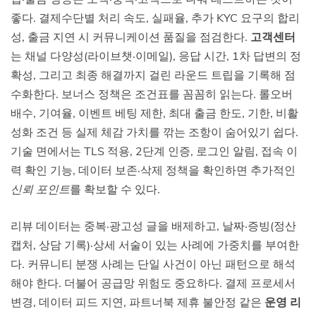
좋다. 결제수단별 처리 속도, 실패율, 추가 KYC 요구의 합리
성, 출금 지연 시 커뮤니케이션 품질을 점검한다.
고객센터
는 채널 다양성(라이브챗·이메일), 응답 시간, 1차 답변의 정
확성, 그리고 최종 해결까지 걸린 라운드 트립을 기록해 점
수화한다. 보너스 정책은 조건표를 꼼꼼히 읽는다. 롤오버
배수, 기여율, 이벤트 베팅 제한, 최대 출금 한도, 기한, 비활
성화 조건 등 실제 체감 가치를 깎는 조항이 숨어있기 쉽다.
기술 면에서는 TLS 적용, 2단계 인증, 로그인 알림, 접속 이
력 확인 기능, 데이터 보존·삭제 정책을 확인하면 추가적인
신뢰 포인트
를 확보할 수 있다.
리뷰 데이터는 중복·광고성 글을 배제하고, 날짜·증빙(정산
캡처, 상담 기록)·상세 서술이 있는 사례에 가중치를 부여한
다. 커뮤니티 분쟁 사례는 단일 사건이 아닌 패턴으로 해석
해야 한다. 더불어 공급망 위험도 중요하다. 결제 프로세서
변경, 데이터 피드 지연, 파트너북 제휴 불안정 같은
운영 리