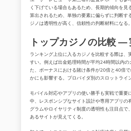
く下げている場合もあるため、長期的傾向を見
算出されるため、単独の要素に偏らずに判断す
ジノは透明性が高く、信頼性の判断材料になる
トップカジノの比較 —
ランキング上位に入るカジノを比較する際は、
すい。例えば出金処理時間が平均24時間以内
た、ボーナスにおける賭け条件が20倍と40倍
かにも影響する。プロバイダ別のスロットライ
モバイル対応やアプリの使い勝手も実戦で重要
中、レスポンシブなサイト設計や専用アプリの有
グラムやロイヤリティ制度の透明性も注目点で
あるサイトが見えてくる。