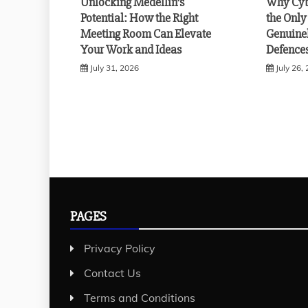
Unlocking Medellín’s
Why Cybe
Potential: How the Right
the Only
Meeting Room Can Elevate
Genuinel
Your Work and Ideas
Defence
July 31, 2026
July 26,
PAGES
Privacy Policy
Contact Us
Terms and Conditions