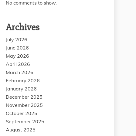
No comments to show.
Archives
July 2026
June 2026
May 2026
April 2026
March 2026
February 2026
January 2026
December 2025
November 2025
October 2025
September 2025
August 2025