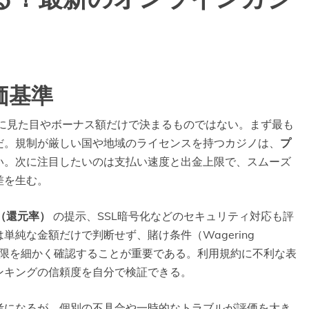
価基準
に見た目やボーナス額だけで決まるものではない。まず最も
だ。規制が厳しい国や地域のライセンスを持つカジノは、
プ
い。次に注目したいのは支払い速度と出金上限で、スムーズ
差を生む。
P（還元率）
の提示、SSL暗号化などのセキュリティ対応も評
純な金額だけで判断せず、賭け条件（Wagering
ムの制限を細かく確認することが重要である。利用規約に不利な表
ンキングの信頼度を自分で検証できる。
考になるが、個別の不具合や一時的なトラブルが評価を大き