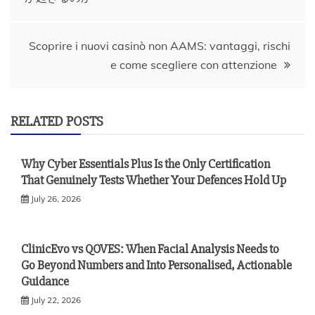
navigation
Scoprire i nuovi casinò non AAMS: vantaggi, rischi
e come scegliere con attenzione
RELATED POSTS
Why Cyber Essentials Plus Is the Only Certification
That Genuinely Tests Whether Your Defences Hold Up
July 26, 2026
ClinicEvo vs QOVES: When Facial Analysis Needs to
Go Beyond Numbers and Into Personalised, Actionable
Guidance
July 22, 2026