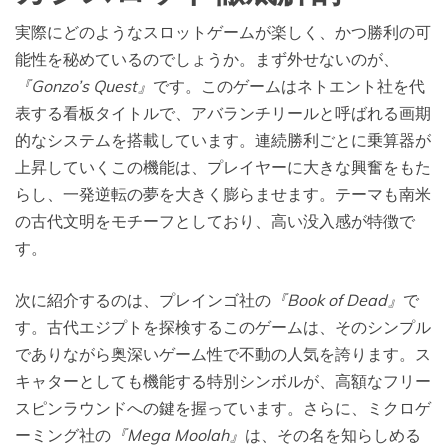
実際にどのようなスロットゲームが楽しく、かつ勝利の可
能性を秘めているのでしょうか。まず外せないのが、
『Gonzo’s Quest』
です。このゲームはネトエント社を代
表する看板タイトルで、アバランチリールと呼ばれる画期
的なシステムを搭載しています。連続勝利ごとに乗算器が
上昇していくこの機能は、プレイヤーに大きな興奮をもた
らし、一発逆転の夢を大きく膨らませます。テーマも南米
の古代文明をモチーフとしており、高い没入感が特徴で
す。
次に紹介するのは、プレインゴ社の
『Book of Dead』
で
す。古代エジプトを探検するこのゲームは、そのシンプル
でありながら奥深いゲーム性で不動の人気を誇ります。ス
キャターとしても機能する特別シンボルが、高額なフリー
スピンラウンドへの鍵を握っています。さらに、ミクロゲ
ーミング社の
『Mega Moolah』
は、その名を知らしめる