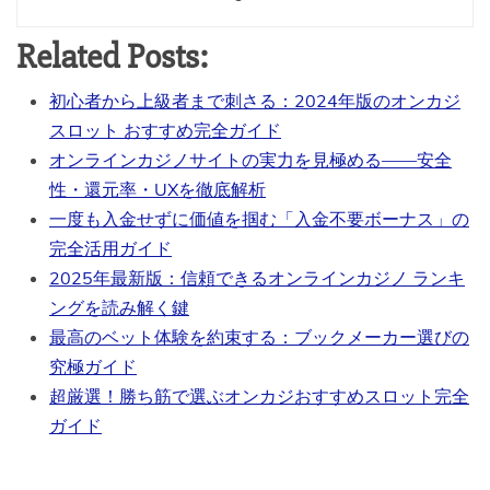
Related Posts:
初心者から上級者まで刺さる：2024年版のオンカジ
スロット おすすめ完全ガイド
オンラインカジノサイトの実力を見極める——安全
性・還元率・UXを徹底解析
一度も入金せずに価値を掴む「入金不要ボーナス」の
完全活用ガイド
2025年最新版：信頼できるオンラインカジノ ランキ
ングを読み解く鍵
最高のベット体験を約束する：ブックメーカー選びの
究極ガイド
超厳選！勝ち筋で選ぶオンカジおすすめスロット完全
ガイド