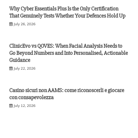
Why Cyber Essentials Plus Is the Only Certification
That Genuinely Tests Whether Your Defences Hold Up
July 26, 2026
ClinicEvo vs QOVES: When Facial Analysis Needs to
Go Beyond Numbers and Into Personalised, Actionable
Guidance
July 22, 2026
Casino sicuri non AAMS: come riconoscerli e giocare
con consapevolezza
July 12, 2026