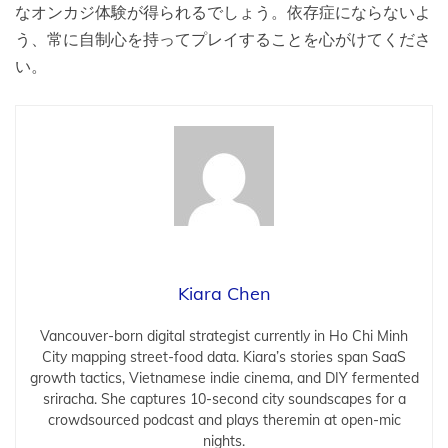
なオンカジ体験が得られるでしょう。依存症にならないよ
う、常に自制心を持ってプレイすることを心がけてくださ
い。
Kiara Chen
Vancouver-born digital strategist currently in Ho Chi Minh
City mapping street-food data. Kiara’s stories span SaaS
growth tactics, Vietnamese indie cinema, and DIY fermented
sriracha. She captures 10-second city soundscapes for a
crowdsourced podcast and plays theremin at open-mic
nights.