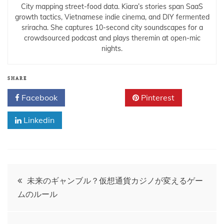
City mapping street-food data. Kiara’s stories span SaaS
growth tactics, Vietnamese indie cinema, and DIY fermented
sriracha. She captures 10-second city soundscapes for a
crowdsourced podcast and plays theremin at open-mic
nights.
SHARE
Facebook
Twitter
Pinterest
Linkedin
Post
未来のギャンブル？仮想通貨カジノが変えるゲー
ムのルール
navigation