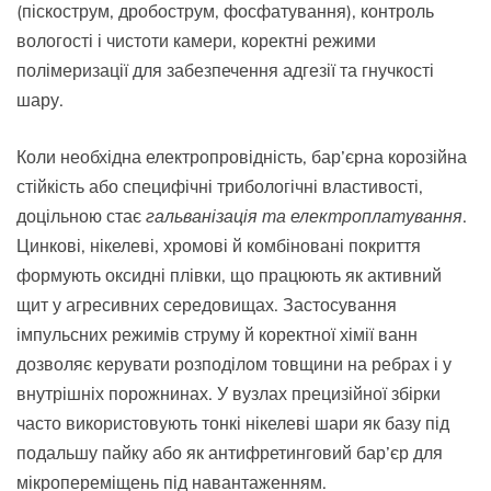
(піскострум, дробострум, фосфатування), контроль
вологості і чистоти камери, коректні режими
полімеризації для забезпечення адгезії та гнучкості
шару.
Коли необхідна електропровідність, бар’єрна корозійна
стійкість або специфічні трибологічні властивості,
доцільною стає
гальванізація та електроплатування
.
Цинкові, нікелеві, хромові й комбіновані покриття
формують оксидні плівки, що працюють як активний
щит у агресивних середовищах. Застосування
імпульсних режимів струму й коректної хімії ванн
дозволяє керувати розподілом товщини на ребрах і у
внутрішніх порожнинах. У вузлах прецизійної збірки
часто використовують тонкі нікелеві шари як базу під
подальшу пайку або як антифретинговий бар’єр для
мікропереміщень під навантаженням.