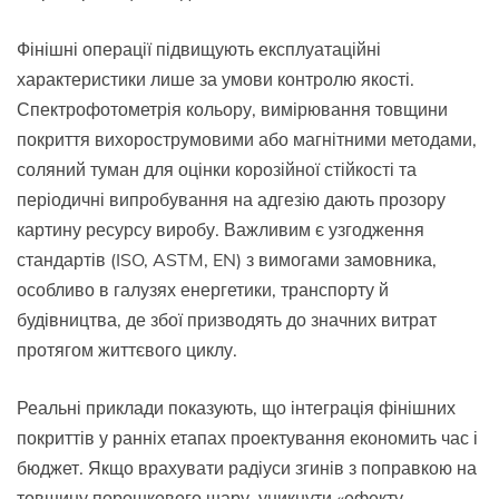
Фінішні операції підвищують експлуатаційні
характеристики лише за умови контролю якості.
Спектрофотометрія кольору, вимірювання товщини
покриття вихорострумовими або магнітними методами,
соляний туман для оцінки корозійної стійкості та
періодичні випробування на адгезію дають прозору
картину ресурсу виробу. Важливим є узгодження
стандартів (ISO, ASTM, EN) з вимогами замовника,
особливо в галузях енергетики, транспорту й
будівництва, де збої призводять до значних витрат
протягом життєвого циклу.
Реальні приклади показують, що інтеграція фінішних
покриттів у ранніх етапах проектування економить час і
бюджет. Якщо врахувати радіуси згинів з поправкою на
товщину порошкового шару, уникнути «ефекту