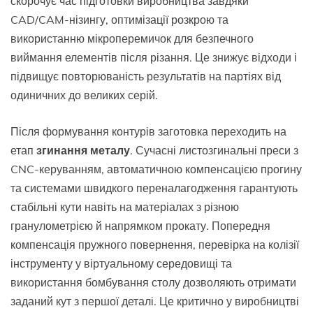
скорочує час підготовки виробництва завдяки
CAD/CAM-нізингу, оптимізації розкрою та
використанню мікроперемичок для безпечного
виймання елементів після різання. Це знижує відходи і
підвищує повторюваність результатів на партіях від
одиничних до великих серій.
Після формування контурів заготовка переходить на
етап
згинання металу
. Сучасні листозгинальні преси з
CNC-керуванням, автоматичною компенсацією прогину
та системами швидкого переналагодження гарантують
стабільні кути навіть на матеріалах з різною
гранулометрією й напрямком прокату. Попередня
компенсація пружного повернення, перевірка на колізії
інструменту у віртуальному середовищі та
використання бомбування столу дозволяють отримати
заданий кут з першої деталі. Це критично у виробництві