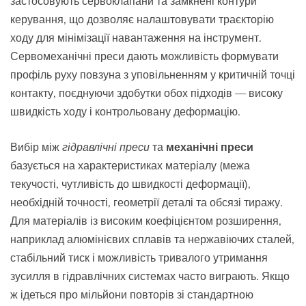
застосовують сервоклапани та замкнені контури
керування, що дозволяє налаштовувати траєкторію
ходу для мінімізації навантаження на інструмент.
Сервомеханічні преси дають можливість формувати
профіль руху повзуна з уповільненням у критичній точці
контакту, поєднуючи здобутки обох підходів — високу
швидкість ходу і контрольовану деформацію.
Вибір між
гідравлічні преси
та
механічні преси
базується на характеристиках матеріалу (межа
текучості, чутливість до швидкості деформації),
необхідній точності, геометрії деталі та обсязі тиражу.
Для матеріалів із високим коефіцієнтом розширення,
наприклад алюмінієвих сплавів та нержавіючих сталей,
стабільний тиск і можливість тривалого утримання
зусилля в гідравлічних системах часто виграють. Якщо
ж ідеться про мільйони повторів зі стандартною